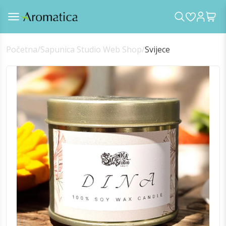
Početna
/
Sapunica Studio Web Shop
/
Svijece