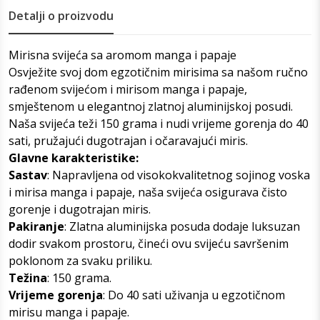
Detalji o proizvodu
Mirisna svijeća sa aromom manga i papaje
Osvježite svoj dom egzotičnim mirisima sa našom ručno
rađenom svijećom i mirisom manga i papaje,
smještenom u elegantnoj zlatnoj aluminijskoj posudi.
Naša svijeća teži 150 grama i nudi vrijeme gorenja do 40
sati, pružajući dugotrajan i očaravajući miris.
Glavne karakteristike:
Sastav
: Napravljena od visokokvalitetnog sojinog voska
i mirisa manga i papaje, naša svijeća osigurava čisto
gorenje i dugotrajan miris.
Pakiranje
: Zlatna aluminijska posuda dodaje luksuzan
dodir svakom prostoru, čineći ovu svijeću savršenim
poklonom za svaku priliku.
Težina
: 150 grama.
Vrijeme gorenja
: Do 40 sati uživanja u egzotičnom
mirisu manga i papaje.