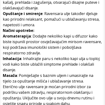
kašalj, prehlada i zagušenja, otvarajući disajne puteve i
olakšavajući disanje.
Opuštanje i smirenje
: Ravensara ulje također djeluje
kao prirodni relaksant, pomažući u ublažavanju stresa,
napetosti i umora.
Načini upotrebe:
Aromaterapija
: Dodajte nekoliko kapi u difuzor kako
biste ispunili prostor osvježavajućim mirisom ravensare,
koji podržava imunološki sistem i poboljšava
respiratorno zdravlje.
Inhalacija
: Inhalirajte paru s nekoliko kapi ulja u toploj
vodi kako biste ublažili simptome prehlade i olakšali
disanje.
Masaža
: Pomiješajte s baznim uljem i umasirajte na
tijelo za opuštanje mišića i ublažavanje stresa.
Eterično ulje ravensare je moćan prirodni izbor za
podršku vašem zdravlju, respiratornom olakšanju i
opuštanju. Uključite ovo ulje u svoju dnevnu rutinu i
osjetite snagu prirode u svakom dahu.