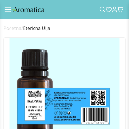
Početna
/
Etericna Ulja