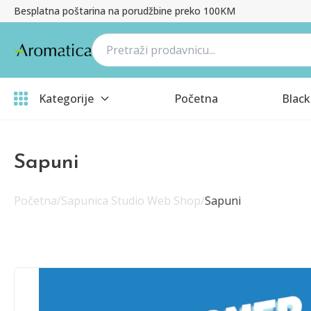
Besplatna poštarina na porudžbine preko 100KM
Kategorije
Početna
Black
Sapuni
Početna
/
Sapunica Studio Web Shop
/
Sapuni