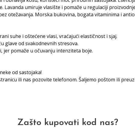
i i obnavlja kosu, koristeći moć prirodnih sastojaka. Esencij
e. Lavanda umiruje vlasište i pomaže u regulaciji proizvodnj
 bez otežavanja. Morska bukovina, bogata vitaminima i antio
ani suhe i oštećene vlasi, vraćajući elastičnost i sjaj.
 kožu glave od svakodnevnih stresova.
i, jer pomaže u očuvanju intenziteta boje.
neke od sastojaka!
tranicu ili nas pozovite telefonom. Šaljemo poštom ili preuz
Zašto kupovati kod nas?