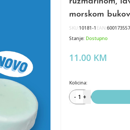
ruzmarinom, la
morskom buko
SKU:
10181-1
EAN:
60017355
Stanje:
Dostupno
11.00 KM
Kolicina:
-
1
+