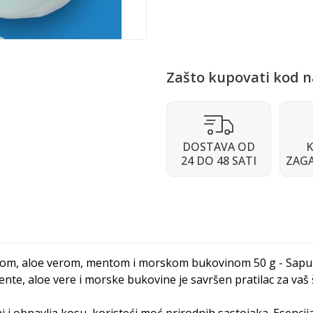
Zašto kupovati kod n
DOSTAVA OD
K
24 DO 48 SATI
ZAG
ndom, aloe verom, mentom i morskom bukovinom 50 g - Sapu
ente, aloe vere i morske bukovine je savršen pratilac za va