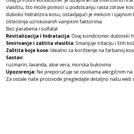
Ovaj prirodni kondicioner je dizajniran da intenzivno hran
vlasištu, što može pomoći u podsticanju rasta zdrave kos
duboko hidratizira kosu, ostavljajući je mekom i sjajnom
oštećenja uzrokovanih vanjskim faktorima.
Bez parabena i sulfata!
Revitalizacija i hidratacija
: Ovaj kondicioner dubinski hr
Smirivanje i zaštita vlasišta
: Smanjuje iritaciju i štiti
Zaštita boje kose
: Idealno za korištenje na farbanoj kos
Sastav:
ruzmarin, lavanda, aloe vera, morska bukovina
Upozorenja:
Ne preporučuje se osobama alergičnim na 
Za ostale naše proizvode pregledajte detaljno našu web s