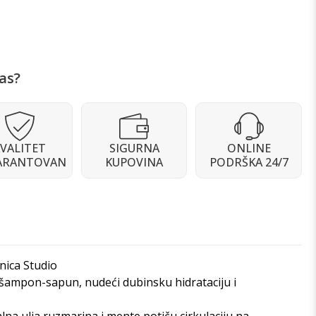
as?
VALITET
SIGURNA
ONLINE
ARANTOVAN
KUPOVINA
PODRŠKA 24/7
nica Studio
š šampon-sapun, nudeći dubinsku hidrataciju i