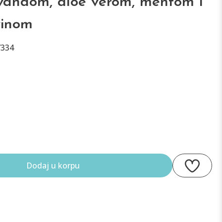
vandom, aloe verom, mentom i
vinom
7334
Dodaj u korpu