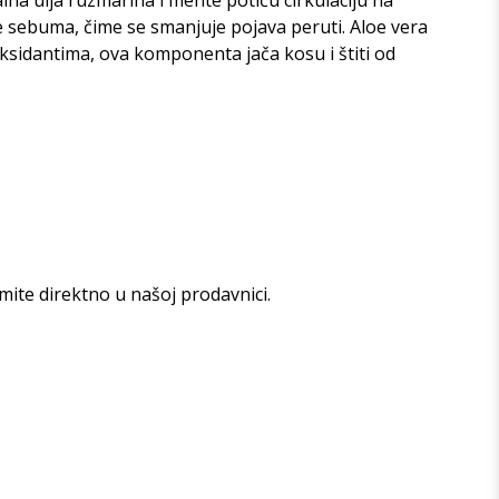
alna ulja ruzmarina i mente potiču cirkulaciju na
e sebuma, čime se smanjuje pojava peruti. Aloe vera
ksidantima, ova komponenta jača kosu i štiti od
mite direktno u našoj prodavnici.