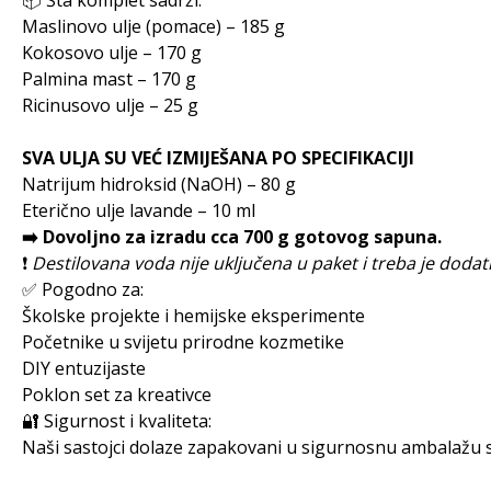
📦 Šta komplet sadrži:
Maslinovo ulje (pomace) – 185 g
Kokosovo ulje – 170 g
Palmina mast – 170 g
Ricinusovo ulje – 25 g
SVA ULJA SU VEĆ IZMIJEŠANA PO SPECIFIKACIJI
Natrijum hidroksid (NaOH) – 80 g
Eterično ulje lavande – 10 ml
➡️ Dovoljno za izradu cca 700 g gotovog sapuna.
❗
Destilovana voda nije uključena u paket i treba je dodat
✅ Pogodno za:
Školske projekte i hemijske eksperimente
Početnike u svijetu prirodne kozmetike
DIY entuzijaste
Poklon set za kreativce
🔐 Sigurnost i kvaliteta:
Naši sastojci dolaze zapakovani u sigurnosnu ambalažu 