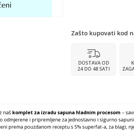
Zašto kupovati kod n
DOSTAVA OD
K
24 DO 48 SATI
ZAG
uz naš
komplet za izradu sapuna hladnim procesom
– sav
o odmjerene i pripremljene za jednostavno i sigurno sapuni
mjereni prema pouzdanom receptu s 5% superfat-a, za blagi, n