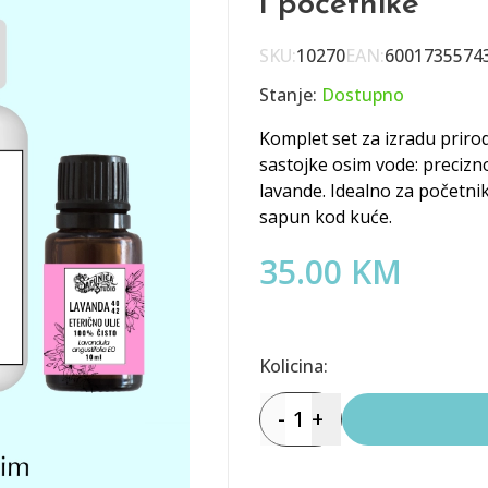
i početnike
SKU:
10270
EAN:
6001735574
Stanje:
Dostupno
Komplet set za izradu prir
sastojke osim vode: precizno
lavande. Idealno za početnike
sapun kod kuće.
35.00 KM
Kolicina:
-
1
+