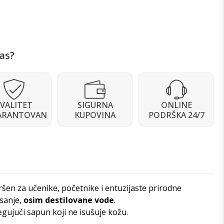
as?
VALITET
SIGURNA
ONLINE
ARANTOVAN
KUPOVINA
PODRŠKA 24/7
ršen za učenike, početnike i entuzijaste prirodne
sanje,
osim destilovane vode
.
jegujući sapun koji ne isušuje kožu.