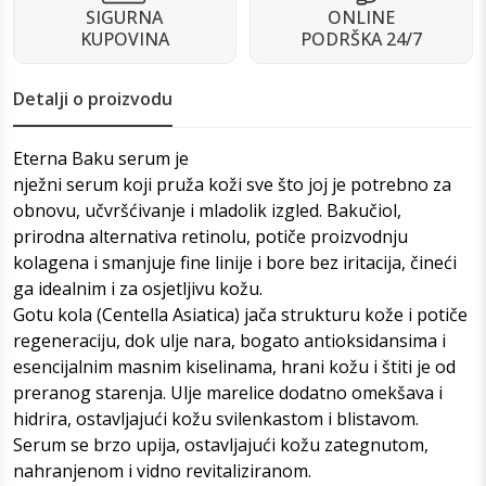
SIGURNA
ONLINE
KUPOVINA
PODRŠKA 24/7
Detalji o proizvodu
Eterna Baku serum je
nježni serum koji pruža koži sve što joj je potrebno za
obnovu, učvršćivanje i mladolik izgled. Bakučiol,
prirodna alternativa retinolu, potiče proizvodnju
kolagena i smanjuje fine linije i bore bez iritacija, čineći
ga idealnim i za osjetljivu kožu.
Gotu kola (Centella Asiatica) jača strukturu kože i potiče
regeneraciju, dok ulje nara, bogato antioksidansima i
esencijalnim masnim kiselinama, hrani kožu i štiti je od
preranog starenja. Ulje marelice dodatno omekšava i
hidrira, ostavljajući kožu svilenkastom i blistavom.
Serum se brzo upija, ostavljajući kožu zategnutom,
nahranjenom i vidno revitaliziranom.