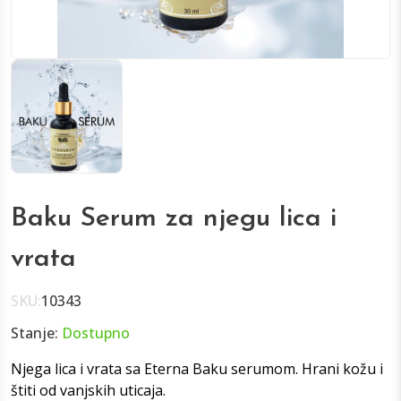
Baku Serum za njegu lica i
vrata
SKU:
10343
Stanje:
Dostupno
Njega lica i vrata sa Eterna Baku serumom. Hrani kožu i
štiti od vanjskih uticaja.