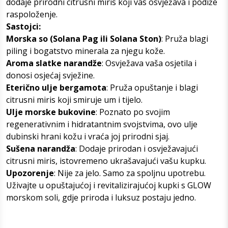
dodaje prirodni citrusni miris koji vas osvježava i podiže
raspoloženje.
Sastojci:
Morska so (Solana Pag ili Solana Ston)
: Pruža blagi
piling i bogatstvo minerala za njegu kože.
Aroma slatke narandže
: Osvježava vaša osjetila i
donosi osjećaj svježine.
Eterično ulje bergamota
: Pruža opuštanje i blagi
citrusni miris koji smiruje um i tijelo.
Ulje morske bukovine
: Poznato po svojim
regenerativnim i hidratantnim svojstvima, ovo ulje
dubinski hrani kožu i vraća joj prirodni sjaj.
Sušena narandža
: Dodaje prirodan i osvježavajući
citrusni miris, istovremeno ukrašavajući vašu kupku.
Upozorenje
: Nije za jelo. Samo za spoljnu upotrebu.
Uživajte u opuštajućoj i revitalizirajućoj kupki s GLOW
morskom soli, gdje priroda i luksuz postaju jedno.