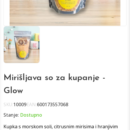
Mirišljava so za kupanje -
Glow
SKU:
10009
EAN:
600173557068
Stanje:
Dostupno
Kupka s morskom soli, citrusnim mirisima i hranjivim