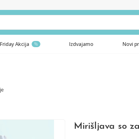
Friday Akcija
Izdvajamo
Novi pr
%
je
Mirišljava so 