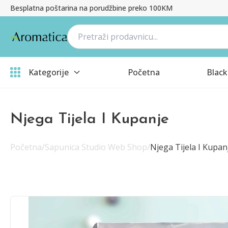
Besplatna poštarina na porudžbine preko 100KM
Kategorije
Početna
Black
Njega Tijela I Kupanje
Početna
/
Sapunica Studio Web Shop
/
Njega Tijela I Kupan