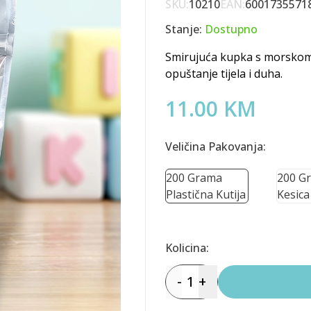
SKU:
10210
EAN:
6001735571
Stanje:
Dostupno
Smirujuća kupka s morskom s
opuštanje tijela i duha.
11.00 KM
Veličina Pakovanja:
200 Grama
200 G
Plastična Kutija
Kesica
Kolicina:
-
1
+