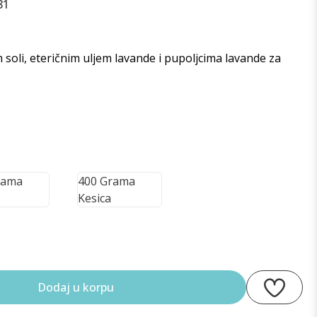
81
oli, eteričnim uljem lavande i pupoljcima lavande za
rama
400 Grama
Kesica
Dodaj u korpu