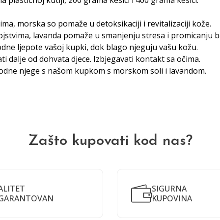
plastičnoj kutiji, 200 grama kesici i 400 grama kesici.
ima, morska so pomaže u detoksikaciji i revitalizaciji kože.
ojstvima, lavanda pomaže u smanjenju stresa i promicanju b
odne ljepote vašoj kupki, dok blago njeguju vašu kožu.
ati dalje od dohvata djece. Izbjegavati kontakt sa očima.
rirodne njege s našom kupkom s morskom soli i lavandom.
Zašto kupovati kod nas?
ALITET
SIGURNA
GARANTOVAN
KUPOVINA