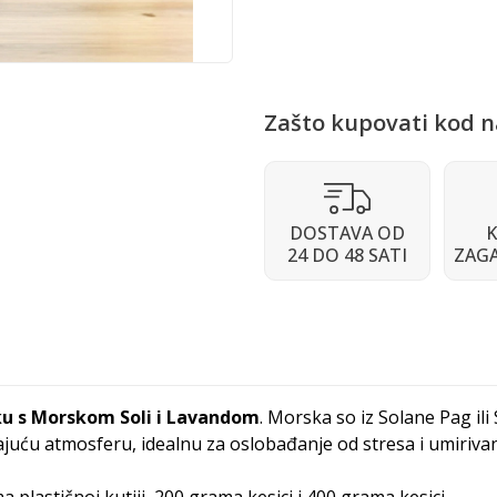
Zašto kupovati kod n
DOSTAVA OD
K
24 DO 48 SATI
ZAG
u s Morskom Soli i Lavandom
. Morska so iz Solane Pag il
štajuću atmosferu, idealnu za oslobađanje od stresa i umiriv