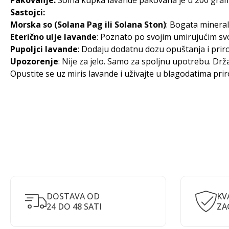
Pakovanje:
Solna kupka lavande pakovana je u 200 grama 
Sastojci:
Morska so (Solana Pag ili Solana Ston)
: Bogata mineral
Eterično ulje lavande
: Poznato po svojim umirujućim sv
Pupoljci lavande
: Dodaju dodatnu dozu opuštanja i prir
Upozorenje
: Nije za jelo. Samo za spoljnu upotrebu. Drž
Opustite se uz miris lavande i uživajte u blagodatima p
DOSTAVA OD
KV
24 DO 48 SATI
ZA