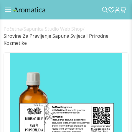
Početna
/
Sapunica Studio Web Shop
/
Sirovine Za Pravljenje Sapuna Svijeca I Prirodne
Kozmetike