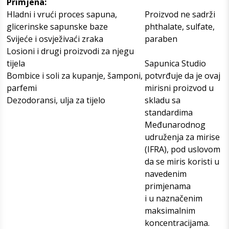
Primjena:
Hladni i vrući proces sapuna,
Proizvod ne sadrži
glicerinske sapunske baze
phthalate, sulfate,
Svijeće i osvježivaći zraka
paraben
Losioni i drugi proizvodi za njegu
tijela
Sapunica Studio
Bombice i soli za kupanje, šamponi,
potvrđuje da je ovaj
parfemi
mirisni proizvod u
Dezodoransi, ulja za tijelo
skladu sa
standardima
Međunarodnog
udruženja za mirise
(IFRA), pod uslovom
da se miris koristi u
navedenim
primjenama
i u naznačenim
maksimalnim
koncentracijama.