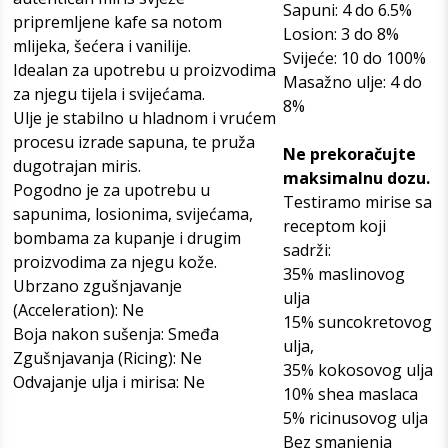
Sapuni: 4 do 6.5%
pripremljene kafe sa notom
Losion: 3 do 8
%
mlijeka, šećera i vanilije.
Svijeće: 10 do 100%
Idealan za upotrebu u proizvodima
Masažno ulje: 4 do
za njegu tijela i svijećama.
8%
Ulje je stabilno u hladnom i vrućem
procesu izrade sapuna, te pruža
Ne prekoračujte
dugotrajan miris.
maksimalnu dozu.
Pogodno je za upotrebu u
Testiramo mirise sa
sapunima, losionima, svijećama,
receptom koji
bombama za kupanje i drugim
sadrži:
proizvodima za njegu kože.
35% maslinovog
Ubrzano zgušnjavanje
ulja
(Acceleration): Ne
15% suncokretovog
Boja nakon sušenja: Smeđa
ulja,
Zgušnjavanja (Ricing): Ne
35% kokosovog ulja
Odvajanje ulja i mirisa: Ne
10% shea maslaca
5% ricinusovog ulja
Bez smanjenja