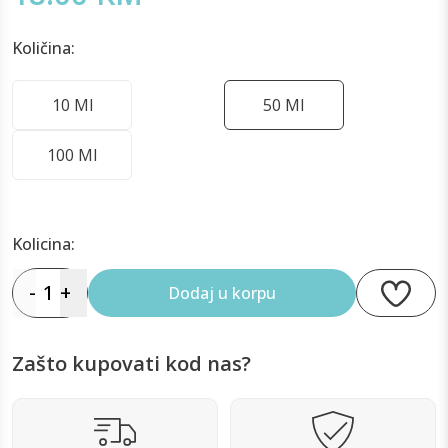
Količina:
10 Ml
50 Ml
100 Ml
Kolicina:
-
1
+
Dodaj u korpu
Zašto kupovati kod nas?