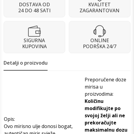
DOSTAVA OD
KVALITET
24 DO 48 SATI
ZAGARANTOVAN
SIGURNA
ONLINE
KUPOVINA
PODRŠKA 24/7
Detalji o proizvodu
Preporučene doze
mirisa u
proizvodima:
Količinu
modifikujte po
svojoj želji ali ne
Opis:
prekoračujte
Ovo mirisno ulje donosi bogat,
maksimalnu dozu
autentičan miris svježe