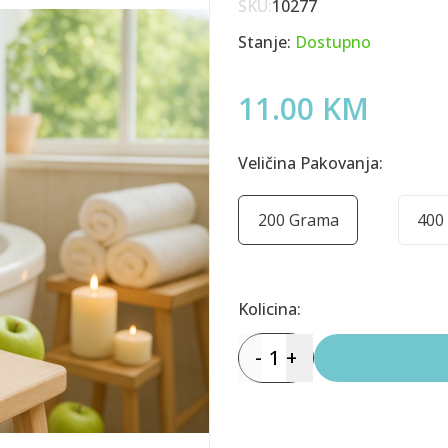
SKU:
10277
Stanje:
Dostupno
11.00 KM
Veličina Pakovanja:
200 Grama
400
Kolicina:
-
1
+