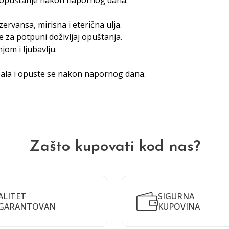
a opuštanje nakon napornog dana.
zervansa, mirisna i eterična ulja.
 za potpuni doživljaj opuštanja.
om i ljubavlju.
opala i opuste se nakon napornog dana.
Zašto kupovati kod nas?
ALITET
SIGURNA
GARANTOVAN
KUPOVINA