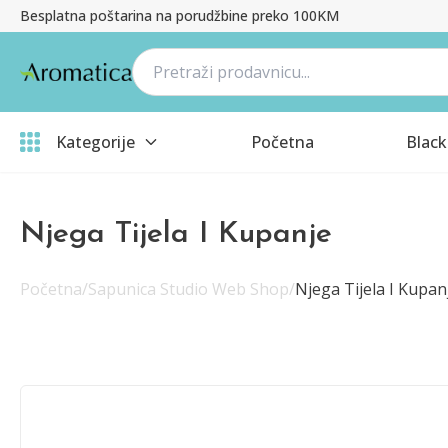
Besplatna poštarina na porudžbine preko 100KM
Kategorije
Početna
Black
Njega Tijela I Kupanje
Početna
/
Sapunica Studio Web Shop
/
Njega Tijela I Kupan