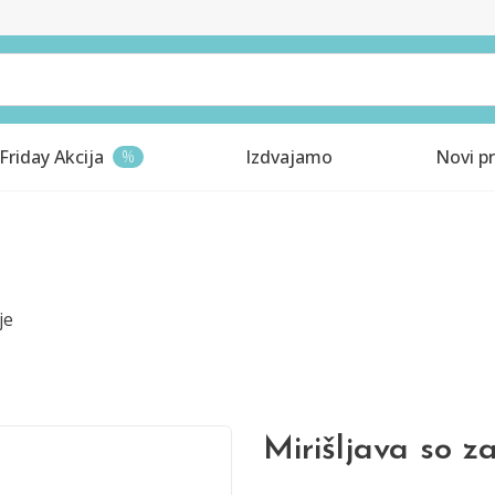
Friday Akcija
Izdvajamo
Novi pr
%
je
Mirišljava so 