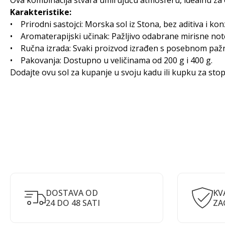
Ova kombinacija stvara umirujuću atmosferu, idealnu z
Karakteristike:
• Prirodni sastojci: Morska sol iz Stona, bez aditiva i kon
• Aromaterapijski učinak: Pažljivo odabrane mirisne note
• Ručna izrada: Svaki proizvod izrađen s posebnom pažnj
• Pakovanja: Dostupno u veličinama od 200 g i 400 g.
Dodajte ovu sol za kupanje u svoju kadu ili kupku za st
DOSTAVA OD
KV
24 DO 48 SATI
ZA