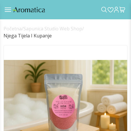
Početna
/
Sapunica Studio Web Shop
/
Njega Tijela I Kupanje