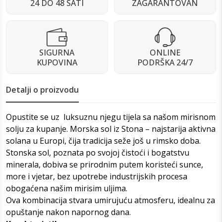
24 DO 48 SATI
ZAGARANTOVAN
SIGURNA
ONLINE
KUPOVINA
PODRŠKA 24/7
Detalji o proizvodu
Opustite se uz luksuznu njegu tijela sa našom mirisnom
solju za kupanje. Morska sol iz Stona – najstarija aktivna
solana u Europi, čija tradicija seže još u rimsko doba.
Stonska sol, poznata po svojoj čistoći i bogatstvu
minerala, dobiva se prirodnim putem koristeći sunce,
more i vjetar, bez upotrebe industrijskih procesa
obogaćena našim mirisim uljima.
Ova kombinacija stvara umirujuću atmosferu, idealnu za
opuštanje nakon napornog dana.