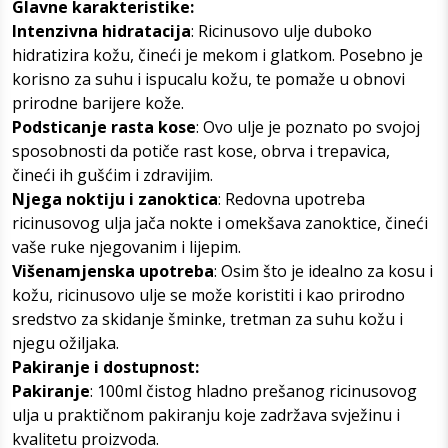
Glavne karakteristike:
Intenzivna hidratacija
: Ricinusovo ulje duboko
hidratizira kožu, čineći je mekom i glatkom. Posebno je
korisno za suhu i ispucalu kožu, te pomaže u obnovi
prirodne barijere kože.
Podsticanje rasta kose
: Ovo ulje je poznato po svojoj
sposobnosti da potiče rast kose, obrva i trepavica,
čineći ih gušćim i zdravijim.
Njega noktiju i zanoktica
: Redovna upotreba
ricinusovog ulja jača nokte i omekšava zanoktice, čineći
vaše ruke njegovanim i lijepim.
Višenamjenska upotreba
: Osim što je idealno za kosu i
kožu, ricinusovo ulje se može koristiti i kao prirodno
sredstvo za skidanje šminke, tretman za suhu kožu i
njegu ožiljaka.
Pakiranje i dostupnost:
Pakiranje
: 100ml čistog hladno prešanog ricinusovog
ulja u praktičnom pakiranju koje zadržava svježinu i
kvalitetu proizvoda.