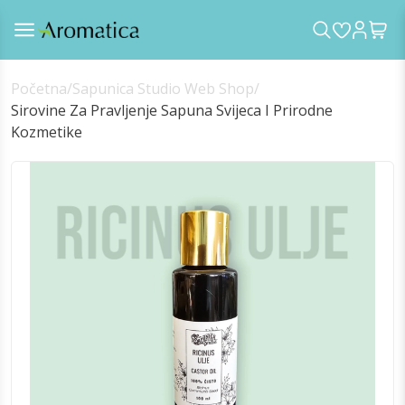
Početna
/
Sapunica Studio Web Shop
/
Sirovine Za Pravljenje Sapuna Svijeca I Prirodne
Kozmetike