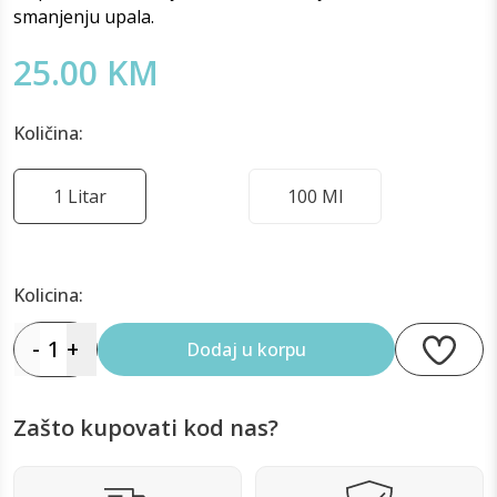
smanjenju upala.
25.00 KM
Količina:
1 Litar
100 Ml
Kolicina:
-
1
+
Dodaj u korpu
Zašto kupovati kod nas?