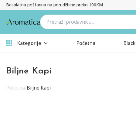
Besplatna poštarina na porudžbine preko 100KM
Kategorije
Početna
Black
Biljne Kapi
Početna
/
Biljne Kapi