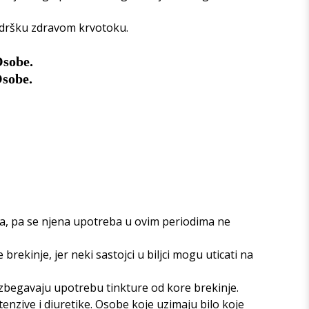
podršku zdravom krvotoku.
Osobe.
Osobe.
a, pa se njena upotreba u ovim periodima ne
rekinje, jer neki sastojci u biljci mogu uticati na
 izbegavaju upotrebu tinkture od kore brekinje.
enzive i diuretike. Osobe koje uzimaju bilo koje