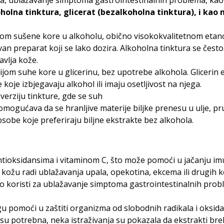
, ublažavanje simptoma gastrointestinalnih problema, kao i
holna tinktura, glicerat (bezalkoholna tinktura), i ka
om sušene kore u alkoholu, obično visokokvalitetnom etanolu
van preparat koji se lako dozira. Alkoholna tinktura se čest
vlja kože.
jom suhe kore u glicerinu, bez upotrebe alkohola. Glicerin e
koje izbjegavaju alkohol ili imaju osetljivost na njega.
verziju tinkture, gde se suh
omogućava da se hranljive materije biljke prenesu u ulje, p
sobe koje preferiraju biljne ekstrakte bez alkohola.
antioksidansima i vitaminom C, što može pomoći u jačanju imu
a kožu radi ublažavanja upala, opekotina, ekcema ili drugih 
no koristi za ublažavanje simptoma gastrointestinalnih probl
gu pomoći u zaštiti organizma od slobodnih radikala i oksida
ja su potrebna, neka istraživanja su pokazala da ekstrakti 