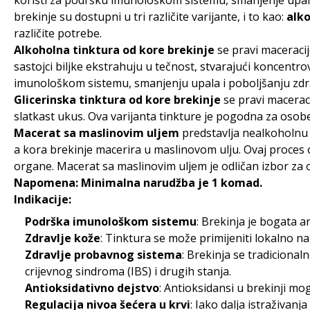
koristi za podršku imunološkom sistemu, smanjenje upala
brekinje su dostupni u tri različite varijante, i to kao:
alko
različite potrebe.
Alkoholna tinktura od kore brekinje
se pravi maceracij
sastojci biljke ekstrahuju u tečnost, stvarajući koncentro
imunološkom sistemu, smanjenju upala i poboljšanju zdra
Glicerinska tinktura od kore brekinje
se pravi maceraci
slatkast ukus. Ova varijanta tinkture je pogodna za osobe 
Macerat sa maslinovim uljem
predstavlja nealkoholnu 
a kora brekinje macerira u maslinovom ulju. Ovaj proces 
organe. Macerat sa maslinovim uljem je odličan izbor za o
Napomena: Minimalna narudžba je 1 komad.
Indikacije:
Podrška imunološkom sistemu
: Brekinja je bogata 
Zdravlje kože
: Tinktura se može primijeniti lokalno n
Zdravlje probavnog sistema
: Brekinja se tradicional
crijevnog sindroma (IBS) i drugih stanja.
Antioksidativno dejstvo
: Antioksidansi u brekinji mo
Regulacija nivoa šećera u krvi
: Iako dalja istraživan