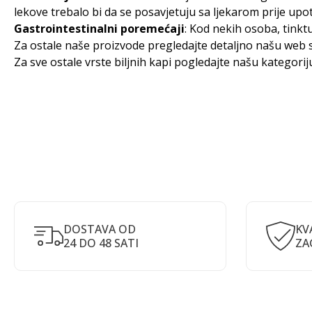
lekove trebalo bi da se posavjetuju sa ljekarom prije upo
Gastrointestinalni poremećaji
: Kod nekih osoba, tinkt
Za ostale naše proizvode pregledajte detaljno našu web s
Za sve ostale vrste biljnih kapi pogledajte našu kategori
DOSTAVA OD
KV
24 DO 48 SATI
ZA