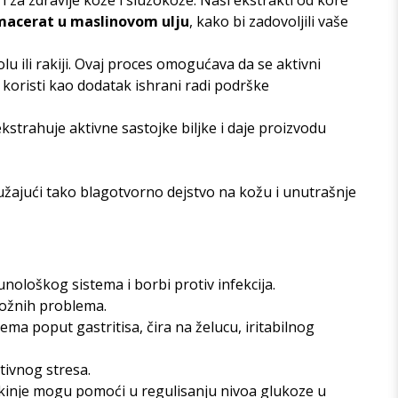
 za zdravlje kože i sluzokože.
Naši ekstrakti od kore
o macerat u maslinovom ulju
, kako bi zadovoljili vaše
 ili rakiji. Ovaj proces omogućava da se aktivni
o koristi kao dodatak ishrani radi podrške
kstrahuje aktivne sastojke biljke i daje proizvodu
ružajući tako blagotvorno dejstvo na kožu i unutrašnje
nološkog sistema i borbi protiv infekcija.
kožnih problema.
ema poput gastritisa, čira na želucu, iritabilnog
tivnog stresa.
brekinje mogu pomoći u regulisanju nivoa glukoze u