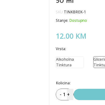
50 ml
SKU:
TINKBREK-1
Stanje:
Dostupno
12.00 KM
Vrsta:
Alkoholna
Glicer
Tinktura
Tinktu
Kolicina:
-
1
+