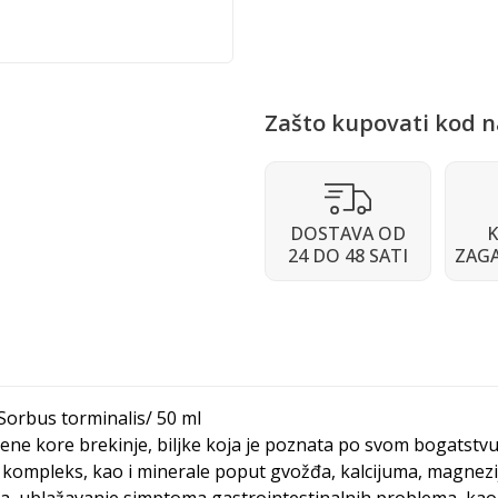
Zašto kupovati kod n
DOSTAVA OD
K
24 DO 48 SATI
ZAG
/Sorbus torminalis/ 50 ml
šene kore brekinje, biljke koja je poznata po svom bogatstvu 
B kompleks, kao i minerale poput gvožđa, kalcijuma, magnezij