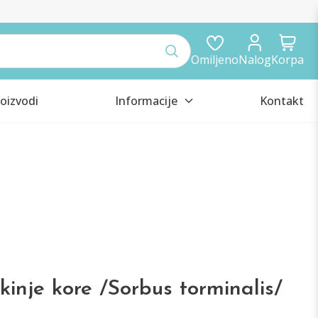
Omiljeno
Nalog
Korpa
oizvodi
Informacije
Kontakt
kinje kore /Sorbus torminalis/