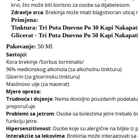
krvi, što može biti korisno za osobe sa dijabetesom.
Zdravlje srca
: Brekinja može imati blagotvoran uticaj 
Primjena:
Tinktura: Tri Puta Dnevno Po 30 Kapi Nakapati
Glicerat - Tri Puta Dnevno Po 50 Kapi Nakapati
Pakovanje:
50 Ml
Sastojci:
Kora brekinje /Sorbus torminalis/
96% medicinskog alkohola (za alkoholnu tinkturu)
Glicerin (za glicerinsku tinkturu)
Maslinovo ulje (za macerat)
Mjere opreza:
Trudnoća i dojenje
: Nema dovoljno pouzdanih podataka 
preporučuje.
Problemi sa jetrom
: Osobe sa bolestima jetre trebalo bi
funkciju jetre.
Hipersenzitivnost
: Osobe koje su alergične na biljke iz
Interakcije sa lekovima
: Brekinja može interagovati sa 