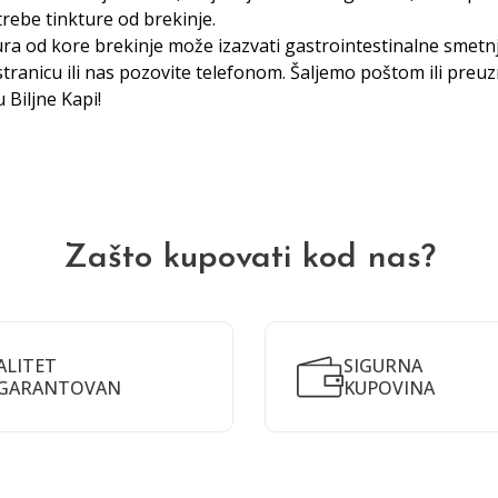
trebe tinkture od brekinje.
ura od kore brekinje može izazvati gastrointestinalne smetnj
tranicu ili nas pozovite telefonom. Šaljemo poštom ili preu
ju
Biljne Kap
i!
Zašto kupovati kod nas?
ALITET
SIGURNA
GARANTOVAN
KUPOVINA