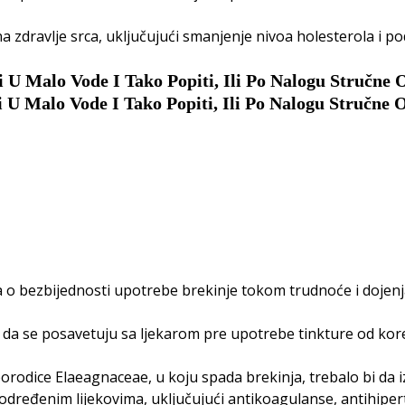
na zdravlje srca, uključujući smanjenje nivoa holesterola i 
 U Malo Vode I Tako Popiti, Ili Po Nalogu Stručne 
 U Malo Vode I Tako Popiti, Ili Po Nalogu Stručne 
o bezbijednosti upotrebe brekinje tokom trudnoće i dojenj
 da se posavetuju sa ljekarom pre upotrebe tinkture od kore b
 porodice Elaeagnaceae, u koju spada brekinja, trebalo bi da
određenim lijekovima, uključujući antikoagulanse, antihipert