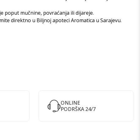
e poput mučnine, povraćanja ili dijareje.
zmite direktno u
Biljnoj apoteci Aromatica u Sarajevu
.
ONLINE
PODRŠKA 24/7