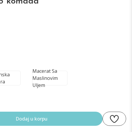
 5 komada
Macerat Sa
inska
Maslinovim
ra
Uljem
Dodaj u korpu