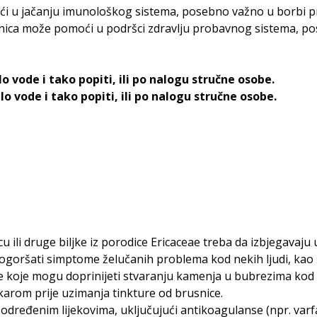
ći u jačanju imunološkog sistema, posebno važno u borbi pro
snica može pomoći u podršci zdravlju probavnog sistema, pose
 vode i tako popiti, ili po nalogu stručne osobe.
o vode i tako popiti, ili po nalogu stručne osobe.
u ili druge biljke iz porodice Ericaceae treba da izbjegavaju
pogoršati simptome želučanih problema kod nekih ljudi, kao št
ce koje mogu doprinijeti stvaranju kamenja u bubrezima kod 
karom prije uzimanja tinkture od brusnice.
određenim lijekovima, uključujući antikoagulanse (npr. varfari