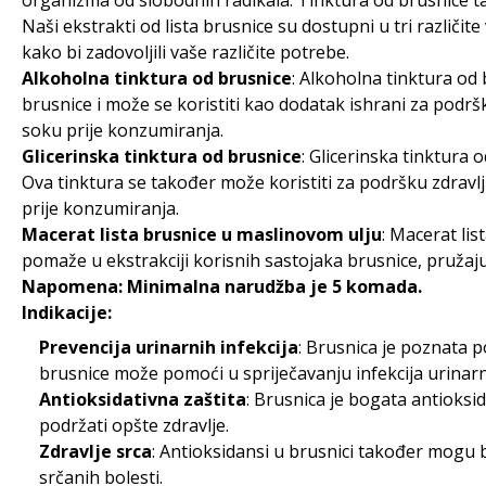
organizma od slobodnih radikala. Tinktura od brusnice ta
Naši ekstrakti od lista brusnice su dostupni u tri različite 
kako bi zadovoljili vaše različite potrebe.
Alkoholna tinktura od brusnice
: Alkoholna tinktura od 
brusnice i može se koristiti kao dodatak ishrani za podrš
soku prije konzumiranja.
Glicerinska tinktura od brusnice
: Glicerinska tinktura o
Ova tinktura se također može koristiti za podršku zdravl
prije konzumiranja.
Macerat lista brusnice u maslinovom ulju
: Macerat lis
pomaže u ekstrakciji korisnih sastojaka brusnice, pružajuć
Napomena: Minimalna narudžba je 5 komada.
Indikacije:
Prevencija urinarnih infekcija
: Brusnica je poznata 
brusnice može pomoći u spriječavanju infekcija urinar
Antioksidativna zaštita
: Brusnica je bogata antioksid
podržati opšte zdravlje.
Zdravlje srca
: Antioksidansi u brusnici također mogu b
srčanih bolesti.