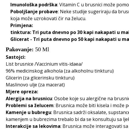
Imunološka podrška
: Vitamin C u brusnici može pomo
Poboljšanje probave
: Neke studije sugeriraju da bru
koja može uzrokovati čir na želucu.
Primjena:
tinktura: Tri puta dnevno po 30 kapi nakapati u malo
Glicerat - Tri puta dnevno po 50 kapi nakapati u mal
Pakovanje:
50 Ml
Sastojci:
List brusnice /Vaccinium vitis-idaea/
96% medicinskog alkohola (za alkoholnu tinkturu)
Glicerin (za glicerinsku tinkturu)
Maslinovo ulje (za macerat)
Mjere opreza:
Alergija na brusnicu
: Osobe koje su alergične na brusnic
Problemi sa želucem
: Brusnica može biti kisela i može 
Kamenje u bubregu
: Brusnica sadrži oksalate, supstan
kamenjem u bubrezima trebalo bi da se konsultuju sa lje
Interakcije sa lekovima
: Brusnica može interagovati sa 