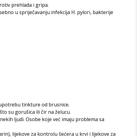
tiv prehlada i gripa.
bno u spriječavanju infekcija H. pylori, bakterije
 upotrebu tinkture od brusnice.
o su gorušica ili čir na želucu.
nekih ljudi. Osobe koje već imaju problema sa
n), lijekove za kontrolu šećera u krvi i lijekove za