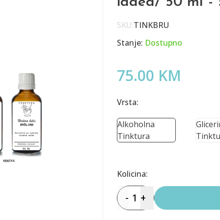
idaea/ 50 ml -
SKU:
TINKBRU
Stanje:
Dostupno
75.00 KM
Vrsta:
Alkoholna
Glicer
Tinktura
Tinktu
Kolicina:
-
1
+