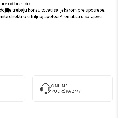
ture od brusnice.
dojilje trebaju konsultovati sa ljekarom pre upotrebe.
zmite direktno u
Biljnoj apoteci Aromatica u Sarajevu
.
ONLINE
PODRŠKA 24/7