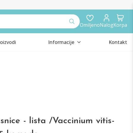
Omiljeno
Nalog
Korpa
oizvodi
Informacije
Kontakt
nice - lista /Vaccinium vitis-