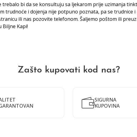
 trebalo bi da se konsultuju sa ljekarom prije uzimanja tink
m trudnoće i dojenja nije potpuno poznata, pa se trudnice i 
tranicu ili nas pozovite telefonom. Šaljemo poštom ili preu
ju
Biljne Kap
i!
Zašto kupovati kod nas?
ALITET
SIGURNA
GARANTOVAN
KUPOVINA