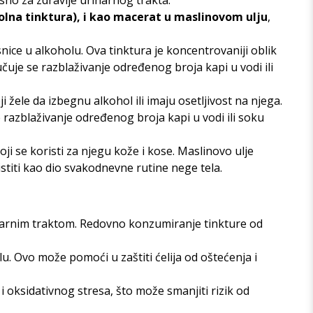
sno za zdravlje urinarnog trakta.
olna tinktura), i kao macerat u maslinovom ulju
,
nice u alkoholu. Ova tinktura je koncentrovaniji oblik
čuje se razblaživanje određenog broja kapi u vodi ili
ji žele da izbegnu alkohol ili imaju osetljivost na njega.
 razblaživanje određenog broja kapi u vodi ili soku
oji se koristi za njegu kože i kose. Maslinovo ulje
istiti kao dio svakodnevne rutine nege tela.
rinarnim traktom. Redovno konzumiranje tinkture od
lu. Ovo može pomoći u zaštiti ćelija od oštećenja i
i oksidativnog stresa, što može smanjiti rizik od