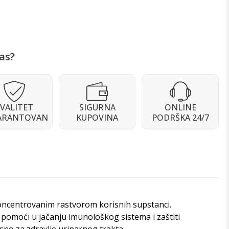
as?
VALITET
SIGURNA
ONLINE
ARANTOVAN
KUPOVINA
PODRŠKA 24/7
koncentrovanim rastvorom korisnih supstanci.
 pomoći u jačanju imunološkog sistema i zaštiti