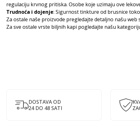
regulaciju krvnog pritiska. Osobe koje uzimaju ove lekove
Trudnoća i dojenje
: Sigurnost tinkture od brusnice toko
Za ostale naše proizvode pregledajte detaljno našu web s
Za sve ostale vrste biljnih kapi pogledajte našu kategori
DOSTAVA OD
KV
24 DO 48 SATI
ZA