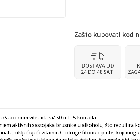
Zašto kupovati kod n
DOSTAVA OD
K
24 DO 48 SATI
ZAG
sta /Vaccinium vitis-idaea/ 50 ml - 5 komada
njem aktivnih sastojaka brusnice u alkoholu, što rezultira 
ata, uključujući vitamin C i druge fitonutrijente, koji mogu