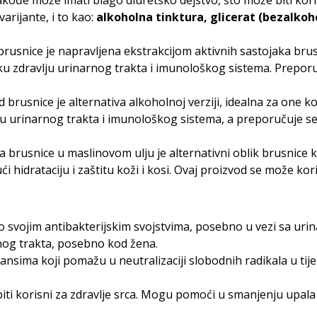
kođe može imati blago diuretsko dejstvo, što može biti kori
varijante, i to kao:
alkoholna tinktura, glicerat (bezalkoh
brusnice je napravljena ekstrakcijom aktivnih sastojaka brus
ku zdravlju urinarnog trakta i imunološkog sistema. Preporu
d brusnice je alternativa alkoholnoj verziji, idealna za one ko
ju urinarnog trakta i imunološkog sistema, a preporučuje se
ta brusnice u maslinovom ulju je alternativni oblik brusnice k
i hidrataciju i zaštitu koži i kosi. Ovaj proizvod se može kor
po svojim antibakterijskim svojstvima, posebno u vezi sa u
nog trakta, posebno kod žena.
ansima koji pomažu u neutralizaciji slobodnih radikala u tije
iti korisni za zdravlje srca. Mogu pomoći u smanjenju upala 