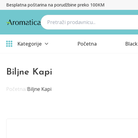
Besplatna poštarina na porudžbine preko 100KM
Kategorije
Početna
Black
Biljne Kapi
Početna
/
Biljne Kapi