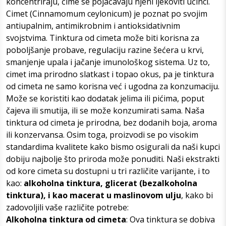
koncentriraju, čime se pojačavaju njeni ljekoviti učinci.
Cimet (Cinnamomum ceylonicum) je poznat po svojim
antiupalnim, antimikrobnim i antioksidativnim
svojstvima. Tinktura od cimeta može biti korisna za
poboljšanje probave, regulaciju razine šećera u krvi,
smanjenje upala i jačanje imunološkog sistema. Uz to,
cimet ima prirodno slatkast i topao okus, pa je tinktura
od cimeta ne samo korisna već i ugodna za konzumaciju.
Može se koristiti kao dodatak jelima ili pićima, poput
čajeva ili smutija, ili se može konzumirati sama. Naša
tinktura od cimeta je prirodna, bez dodanih boja, aroma
ili konzervansa. Osim toga, proizvodi se po visokim
standardima kvalitete kako bismo osigurali da naši kupci
dobiju najbolje što priroda može ponuditi.
Naši ekstrakti
od kore cimeta su dostupni u tri različite varijante, i to
kao:
alkoholna tinktura, glicerat (bezalkoholna
tinktura), i kao macerat u maslinovom ulju
, kako bi
zadovoljili vaše različite potrebe:
Alkoholna tinktura od cimeta
: Ova tinktura se dobiva