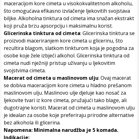
maceracijom kore cimeta u visokokvalitetnom alkoholu,
što omogućava efikasno izvlačenje ljekovitih svojstava
biljke. Alkoholna tinktura od cimeta ima snažan ekstrakt
koji pruža brzu apsorpciju i maksimalnu korist.
Glicerinska tinktura od cimeta
: Glicerinska tinktura se
proizvodi maceriranjem kore cimeta u glicerinu, što
rezultira blagom, slatkom tinkturom koja je pogodna za
osobe koje žele izbjeći alkohol. Glicerinska tinktura od
cimeta nudi nježniji pristup uživanju u ljekovitim
svojstvima cimeta.
Macerat od cimeta u maslinovom ulju
: Ovaj macerat
se dobiva maceracijom kore cimeta u hladno prešanom
maslinovom ulju. Maslinovo ulje djeluje kao nosač za
ljekovite tvari iz kore cimeta, pružajući tako blage, ali
dugotrajne koristi. Macerat od cimeta u maslinovom ulju
je idealan za osobe koje preferiraju prirodne alternative
bez alkohola ili glicerina.
Napomena: Minimalna narudžba je 5 komada.
Indikacije: