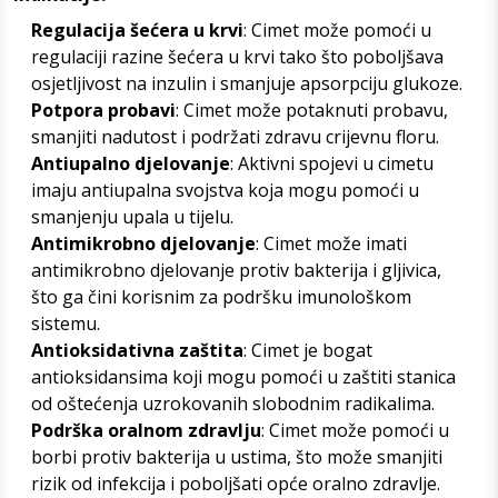
Regulacija šećera u krvi
: Cimet može pomoći u
regulaciji razine šećera u krvi tako što poboljšava
osjetljivost na inzulin i smanjuje apsorpciju glukoze.
Potpora probavi
: Cimet može potaknuti probavu,
smanjiti nadutost i podržati zdravu crijevnu floru.
Antiupalno djelovanje
: Aktivni spojevi u cimetu
imaju antiupalna svojstva koja mogu pomoći u
smanjenju upala u tijelu.
Antimikrobno djelovanje
: Cimet može imati
antimikrobno djelovanje protiv bakterija i gljivica,
što ga čini korisnim za podršku imunološkom
sistemu.
Antioksidativna zaštita
: Cimet je bogat
antioksidansima koji mogu pomoći u zaštiti stanica
od oštećenja uzrokovanih slobodnim radikalima.
Podrška oralnom zdravlju
: Cimet može pomoći u
borbi protiv bakterija u ustima, što može smanjiti
rizik od infekcija i poboljšati opće oralno zdravlje.