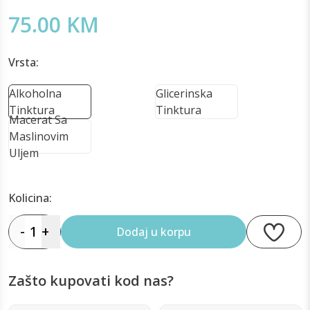
75.00 KM
Vrsta:
Alkoholna
Glicerinska
Tinktura
Tinktura
Macerat Sa
Maslinovim
Uljem
Kolicina:
-
1
+
Dodaj u korpu
Zašto kupovati kod nas?