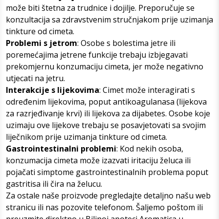
može biti štetna za trudnice i dojilje. Preporučuje se
konzultacija sa zdravstvenim stručnjakom prije uzimanja
tinkture od cimeta.
Problemi s jetrom
: Osobe s bolestima jetre ili
poremećajima jetrene funkcije trebaju izbjegavati
prekomjernu konzumaciju cimeta, jer može negativno
utjecati na jetru.
Interakcije s lijekovima
: Cimet može interagirati s
određenim lijekovima, poput antikoagulanasa (lijekova
za razrjeđivanje krvi) ili lijekova za dijabetes. Osobe koje
uzimaju ove lijekove trebaju se posavjetovati sa svojim
liječnikom prije uzimanja tinkture od cimeta.
Gastrointestinalni problemi
: Kod nekih osoba,
konzumacija cimeta može izazvati iritaciju želuca ili
pojačati simptome gastrointestinalnih problema poput
gastritisa ili čira na želucu.
Za ostale naše proizvode pregledajte detaljno našu web
stranicu ili nas pozovite telefonom. Šaljemo poštom ili
preuzmite direktno u
Biljnoj apoteci Aromatica u