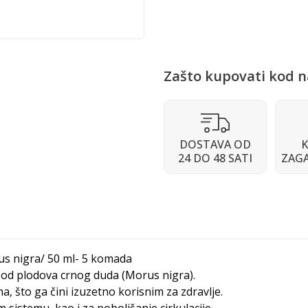
Zašto kupovati kod n
DOSTAVA OD
K
24 DO 48 SATI
ZAG
rus nigra/ 50 ml- 5 komada
i od plodova crnog duda (Morus nigra).
, što ga čini izuzetno korisnim za zdravlje.