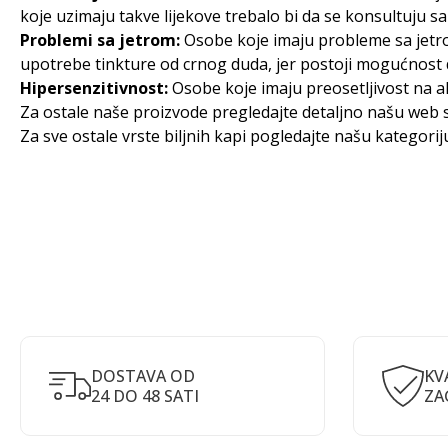
koje uzimaju takve lijekove trebalo bi da se konsultuju s
Problemi sa jetrom:
Osobe koje imaju probleme sa jetrom 
upotrebe tinkture od crnog duda, jer postoji mogućnost da
Hipersenzitivnost:
Osobe koje imaju preosetljivost na al
Za ostale naše proizvode pregledajte detaljno našu web s
Za sve ostale vrste biljnih kapi pogledajte našu kategori
DOSTAVA OD
KV
24 DO 48 SATI
ZA