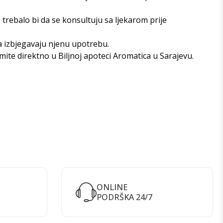
 trebalo bi da se konsultuju sa ljekarom prije
da izbjegavaju njenu upotrebu.
zmite direktno u
Biljnoj apoteci Aromatica u Sarajevu
.
ONLINE
PODRŠKA 24/7