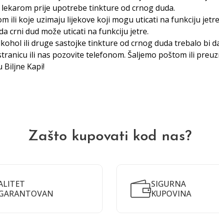
a lekarom prije upotrebe tinkture od crnog duda.
ili koje uzimaju lijekove koji mogu uticati na funkciju jetre
 crni dud može uticati na funkciju jetre.
kohol ili druge sastojke tinkture od crnog duda trebalo bi 
tranicu ili nas pozovite telefonom. Šaljemo poštom ili preu
ju
Biljne Kap
i!
Zašto kupovati kod nas?
ALITET
SIGURNA
GARANTOVAN
KUPOVINA