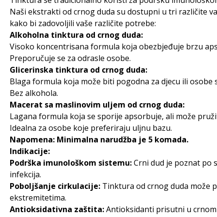
Tinktura se tradicionalno koristi za podršku imunološkom 
Naši ekstrakti od crnog duda su dostupni u tri različite var
kako bi zadovoljili vaše različite potrebe:
Alkoholna tinktura od crnog duda:
Visoko koncentrisana formula koja obezbjeđuje brzu aps
Preporučuje se za odrasle osobe.
Glicerinska tinktura od crnog duda:
Blaga formula koja može biti pogodna za djecu ili osobe 
Bez alkohola.
Macerat sa maslinovim uljem od crnog duda:
Lagana formula koja se sporije apsorbuje, ali može pružit
Idealna za osobe koje preferiraju uljnu bazu.
Napomena: Minimalna narudžba je 5 komada.
Indikacije:
Podrška imunološkom sistemu:
Crni dud je poznat po s
infekcija.
Poboljšanje cirkulacije:
Tinktura od crnog duda može pobo
ekstremitetima.
Antioksidativna zaštita:
Antioksidanti prisutni u crnom