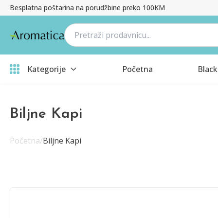
Besplatna poštarina na porudžbine preko 100KM
Kategorije
Početna
Black
Biljne Kapi
Početna
/
Biljne Kapi