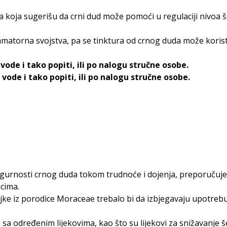
 koja sugerišu da crni dud može pomoći u regulaciji nivoa še
amatorna svojstva, pa se tinktura od crnog duda može koristi
ode i tako popiti, ili po nalogu stručne osobe.
vode i tako popiti, ili po nalogu stručne osobe.
gurnosti crnog duda tokom trudnoće i dojenja, preporučuje s
cima.
iljke iz porodice Moraceae trebalo bi da izbjegavaju upotre
sa određenim lijekovima, kao što su lijekovi za snižavanje šeć