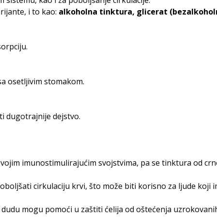
sistemu, kao i za poboljšanje cirkulacije.
ijante, i to kao:
alkoholna tinktura, glicerat (bezalkoho
orpciju.
sa osetljivim stomakom.
i dugotrajnije dejstvo.
vojim imunostimulirajućim svojstvima, pa se tinktura od crno
ljšati cirkulaciju krvi, što može biti korisno za ljude koji 
 dudu mogu pomoći u zaštiti ćelija od oštećenja uzrokovan