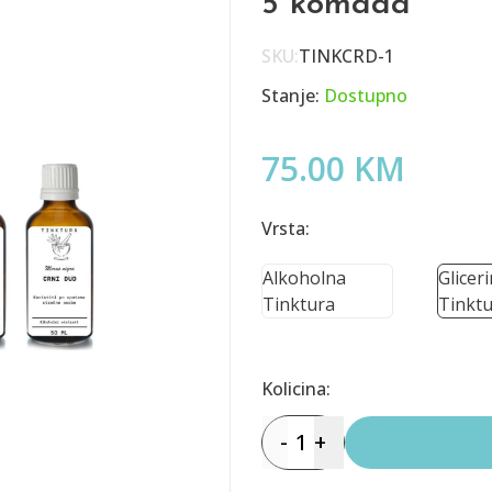
5 komada
SKU:
TINKCRD-1
Stanje:
Dostupno
75.00 KM
Vrsta:
Alkoholna
Glicer
Tinktura
Tinktu
Kolicina:
-
1
+