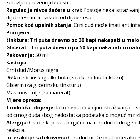
zdravlju i prevenciji bolesti.
Regulacija nivoa šećera u krvi:
Postoje neka istraživanja
dijabetesom ili rizikom od dijabetesa.
Pomoć kod upalnih stanja:
Crni dud može imati antiinfl
Primjena:
tinktura: Tri puta dnevno po 30 kapi nakapati u malo v
Glicerat - Tri puta dnevno po 50 kapi nakapati u malo 
Pakovanje:
50 ml
Sastojci:
Crni dud /Morus nigra
96% medicinskog alkohola (za alkoholnu tinkturu)
Glicerin (za glicerinsku tinkturu)
Maslinovo ulje (za macerat)
Mjere opreza:
Trudnoća i dojenje:
Iako nema dovoljno istraživanja o si
od crnog duda zbog nedostatka podataka o mogućim rizi
Alergija:
Osobe koje su alergične na crni dud ili druge b
reakcija.
Interakcije sa lekovima:
Crni dud može imati interakcije 