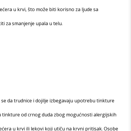
ćera u krvi, što može biti korisno za ljude sa
ti za smanjenje upala u telu.
e da trudnice i dojilje izbegavaju upotrebu tinkture
bu tinkture od crnog duda zbog mogućnosti alergijskih
era u krvi ili lekovi koji utiču na krvni pritisak. Osobe