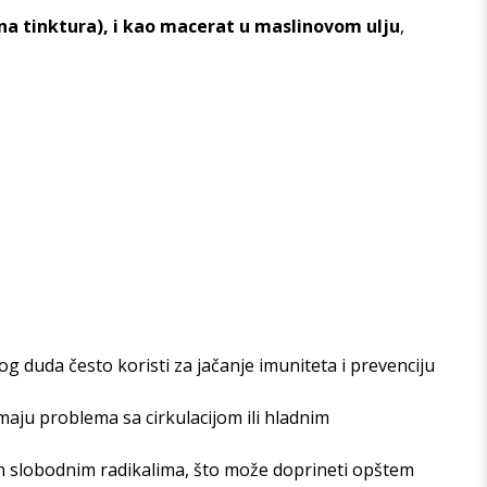
lna tinktura), i kao macerat u maslinovom ulju
,
g duda često koristi za jačanje imuniteta i prevenciju
imaju problema sa cirkulacijom ili hladnim
ih slobodnim radikalima, što može doprineti opštem