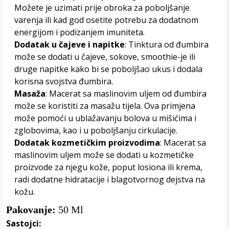
Možete je uzimati prije obroka za poboljšanje
varenja ili kad god osetite potrebu za dodatnom
energijom i podizanjem imuniteta.
Dodatak u čajeve i napitke
: Tinktura od đumbira
može se dodati u čajeve, sokove, smoothie-je ili
druge napitke kako bi se poboljšao ukus i dodala
korisna svojstva đumbira.
Masaža
: Macerat sa maslinovim uljem od đumbira
može se koristiti za masažu tijela. Ova primjena
može pomoći u ublažavanju bolova u mišićima i
zglobovima, kao i u poboljšanju cirkulacije.
Dodatak kozmetičkim proizvodima
: Macerat sa
maslinovim uljem može se dodati u kozmetičke
proizvode za njegu kože, poput losiona ili krema,
radi dodatne hidratacije i blagotvornog dejstva na
kožu.
Pakovanje:
50 Ml
Sastojci: