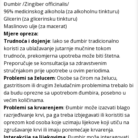
Đumbir /Zingiber officinalis/
96% medicinskog alkohola (za alkoholnu tinkturu)
Glicerin (za glicerinsku tinkturu)
Maslinovo ulje (za macerat)
Mjere opreza:
Trudnoća i dojenje
: Iako se đumbir tradicionalno
koristi za ublažavanje jutarnje mučnine tokom
trudnoće, prekomjerna upotreba može biti štetna.
Preporučuje se konsultacija sa zdravstvenim
stručnjakom prije upotrebe u ovim periodima.
Problemi sa želucem
: Osobe sa čirom na želucu,
gastritisom ili drugim želudačnim problemima trebalo bi
da budu oprezne sa upotrebom đumbira, posebno u
većim količinama.
Problemi sa krvarenjem
: Đumbir može izazvati blago
razrjeđivanje krvi, pa ga treba izbjegavati ili koristiti sa
oprezom kod osoba koje uzimaju lijekove koji utiču na
zgrušavanje krvi ili imaju poremećaje krvarenja.
Interakcije sa lijekovima
: Đumbir može interagovati