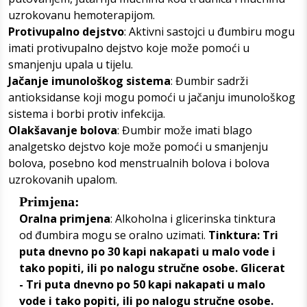
uzrokovanu hemoterapijom.
Protivupalno dejstvo
: Aktivni sastojci u đumbiru mogu
imati protivupalno dejstvo koje može pomoći u
smanjenju upala u tijelu.
Jačanje imunološkog sistema
: Đumbir sadrži
antioksidanse koji mogu pomoći u jačanju imunološkog
sistema i borbi protiv infekcija.
Olakšavanje bolova
: Đumbir može imati blago
analgetsko dejstvo koje može pomoći u smanjenju
bolova, posebno kod menstrualnih bolova i bolova
uzrokovanih upalom.
Primjena:
Oralna primjena
: Alkoholna i glicerinska tinktura
od đumbira mogu se oralno uzimati.
Tinktura: Tri
puta dnevno po 30 kapi nakapati u malo vode i
tako popiti, ili po nalogu stručne osobe.
Glicerat
- Tri puta dnevno po 50 kapi nakapati u malo
vode i tako popiti, ili po nalogu stručne osobe.