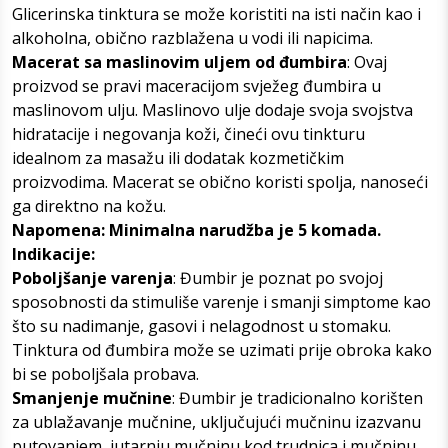
Glicerinska tinktura se može koristiti na isti način kao i
alkoholna, obično razblažena u vodi ili napicima.
Macerat sa maslinovim uljem od đumbira
: Ovaj
proizvod se pravi maceracijom svježeg đumbira u
maslinovom ulju. Maslinovo ulje dodaje svoja svojstva
hidratacije i negovanja koži, čineći ovu tinkturu
idealnom za masažu ili dodatak kozmetičkim
proizvodima. Macerat se obično koristi spolja, nanoseći
ga direktno na kožu.
Napomena: Minimalna narudžba je 5 komada.
Indikacije:
Poboljšanje varenja
: Đumbir je poznat po svojoj
sposobnosti da stimuliše varenje i smanji simptome kao
što su nadimanje, gasovi i nelagodnost u stomaku.
Tinktura od đumbira može se uzimati prije obroka kako
bi se poboljšala probava.
Smanjenje mučnine
: Đumbir je tradicionalno korišten
za ublažavanje mučnine, uključujući mučninu izazvanu
putovanjem, jutarnju mučninu kod trudnica i mučninu