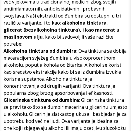
već vijekovima u tradicionalnoj medicini zbog svojih
antiinflamatornih, antioksidativnih i probavnih
svojstava.
Naši ekstrakti od đumbira su dostupni u tri
različite varijante, i to kao:
alkoholna tinktura,
glicerat (bezalkoholna tinktura), i kao macerat u
maslinovom ulju
, kako bi zadovoljili vaše različite
potrebe:
Alkoholna tinktura od đumbira
: Ova tinktura se dobija
maceracijom svježeg đumbira u visokoprocentnom
alkoholu, poput alkohola od žitarica. Alkohol se koristi
kao sredstvo ekstrakcije kako bi se iz đumbira izvukle
korisne supstance. Alkoholna tinktura je
koncentrovanija od drugih varijanti. Ova tinktura je
popularna zbog brzog apsorbovanja i efikasnosti.
Glicerinska tinktura od đumbira
: Glicerinska tinktura
se pravi tako što se đumbir macerira u glicerinu umjesto
u alkoholu. Glicerin je slatkastog ukusa i bezbjedan je za
upotrebu kod većine ljudi. Ova varijanta je idealna za
one koji izbjegavaju alkohol ili imaju osetljivu sluzokožu.