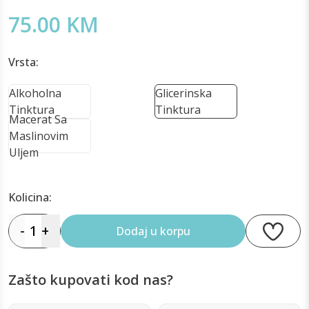
75.00 KM
Vrsta:
Alkoholna
Glicerinska
Tinktura
Tinktura
Macerat Sa
Maslinovim
Uljem
Kolicina:
-
1
+
Dodaj u korpu
Zašto kupovati kod nas?