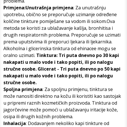
problema.
Primjena:Unutrašnja primjena
: Za unutrašnju
upotrebu, obično se preporučuje uzimanje određene
količine tinkture pomiješane sa vodom ili sokom.Ova
metoda se koristi za ublažavanje kašlja, bronhitisa i
drugih respiratornih problema. Preporučuje se uzimati
prema uputstvima ili preporuci ljekara ili ljekarnika.
Alkoholna i glicerinska tinktura od ehinacee mogu se
oralno uzimati.
Tinktura: Tri puta dnevno po 30 kapi
nakapati u malo vode i tako popiti, ili po nalogu
stručne osobe. Glicerat - Tri puta dnevno po 50 kapi
nakapati u malo vode i tako popiti, ili po nalogu
stručne osobe.
Spoljna primjena
: Za spoljnu primjenu, tinktura se
može nanositi direktno na kožu ili koristiti kao sastojak
u pripremi raznih kozmetičkih proizvoda. Tinktura od
jagorčevine može pomoći u ublažavanju iritacije kože,
osipa ili drugih kožnih problema.
Inhalacija
: Dodavanjem nekoliko kapi tinkture od