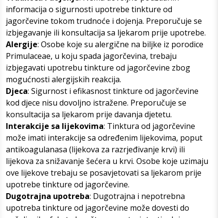
informacija o sigurnosti upotrebe tinkture od
jagorčevine tokom trudnoće i dojenja. Preporučuje se
izbjegavanje ili konsultacija sa ljekarom prije upotrebe.
Alergije
: Osobe koje su alergične na biljke iz porodice
Primulaceae, u koju spada jagorčevina, trebaju
izbjegavati upotrebu tinkture od jagorčevine zbog
mogućnosti alergijskih reakcija.
Djeca
: Sigurnost i efikasnost tinkture od jagorčevine
kod djece nisu dovoljno istražene. Preporučuje se
konsultacija sa ljekarom prije davanja djetetu.
Interakcije sa lijekovima
: Tinktura od jagorčevine
može imati interakcije sa određenim lijekovima, poput
antikoagulanasa (lijekova za razrjeđivanje krvi) ili
lijekova za snižavanje šećera u krvi. Osobe koje uzimaju
ove lijekove trebaju se posavjetovati sa ljekarom prije
upotrebe tinkture od jagorčevine.
Dugotrajna upotreba
: Dugotrajna i nepotrebna
upotreba tinkture od jagorčevine može dovesti do