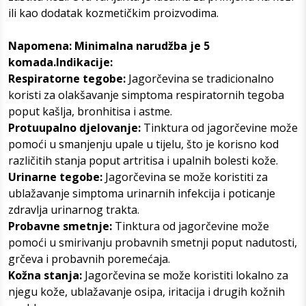
ili kao dodatak kozmetičkim proizvodima.
Napomena: Minimalna narudžba je 5
komada.Indikacije:
Respiratorne tegobe:
Jagorčevina se tradicionalno
koristi za olakšavanje simptoma respiratornih tegoba
poput kašlja, bronhitisa i astme.
Protuupalno djelovanje:
Tinktura od jagorčevine može
pomoći u smanjenju upale u tijelu, što je korisno kod
različitih stanja poput artritisa i upalnih bolesti kože.
Urinarne tegobe:
Jagorčevina se može koristiti za
ublažavanje simptoma urinarnih infekcija i poticanje
zdravlja urinarnog trakta.
Probavne smetnje:
Tinktura od jagorčevine može
pomoći u smirivanju probavnih smetnji poput nadutosti,
grčeva i probavnih poremećaja.
Kožna stanja:
Jagorčevina se može koristiti lokalno za
njegu kože, ublažavanje osipa, iritacija i drugih kožnih