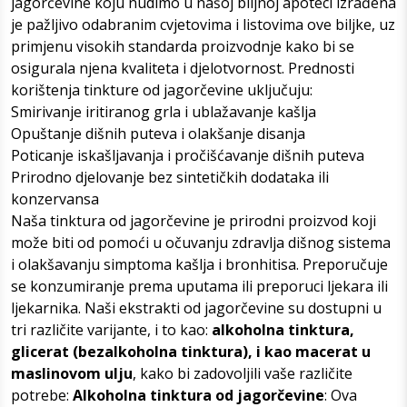
jagorčevine koju nudimo u našoj biljnoj apoteci izrađena
je pažljivo odabranim cvjetovima i listovima ove biljke, uz
primjenu visokih standarda proizvodnje kako bi se
osigurala njena kvaliteta i djelotvornost. Prednosti
korištenja tinkture od jagorčevine uključuju:
Smirivanje iritiranog grla i ublažavanje kašlja
Opuštanje dišnih puteva i olakšanje disanja
Poticanje iskašljavanja i pročišćavanje dišnih puteva
Prirodno djelovanje bez sintetičkih dodataka ili
konzervansa
Naša tinktura od jagorčevine je prirodni proizvod koji
može biti od pomoći u očuvanju zdravlja dišnog sistema
i olakšavanju simptoma kašlja i bronhitisa. Preporučuje
se konzumiranje prema uputama ili preporuci ljekara ili
ljekarnika. Naši ekstrakti od jagorčevine su dostupni u
tri različite varijante, i to kao:
alkoholna tinktura,
glicerat (bezalkoholna tinktura), i kao macerat u
maslinovom ulju
, kako bi zadovoljili vaše različite
potrebe:
Alkoholna tinktura od jagorčevine
: Ova