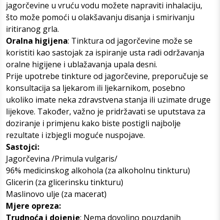
jagorčevine u vruću vodu možete napraviti inhalaciju,
što može pomoći u olakšavanju disanja i smirivanju
iritiranog grla.
Oralna higijena
: Tinktura od jagorčevine može se
koristiti kao sastojak za ispiranje usta radi održavanja
oralne higijene i ublažavanja upala desni.
Prije upotrebe tinkture od jagorčevine, preporučuje se
konsultacija sa ljekarom ili ljekarnikom, posebno
ukoliko imate neka zdravstvena stanja ili uzimate druge
lijekove. Također, važno je pridržavati se uputstava za
doziranje i primjenu kako biste postigli najbolje
rezultate i izbjegli moguće nuspojave.
Sastojci:
Jagorčevina /Primula vulgaris/
96% medicinskog alkohola (za alkoholnu tinkturu)
Glicerin (za glicerinsku tinkturu)
Maslinovo ulje (za macerat)
Mjere opreza:
Trudnoća i dojenje
: Nema dovoljno pouzdanih