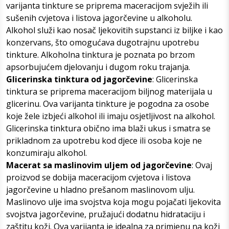
varijanta tinkture se priprema maceracijom svježih ili
sušenih cvjetova i listova jagorčevine u alkoholu.
Alkohol služi kao nosač ljekovitih supstanci iz biljke i kao
konzervans, što omogućava dugotrajnu upotrebu
tinkture. Alkoholna tinktura je poznata po brzom
apsorbujućem djelovanju i dugom roku trajanja.
Glicerinska tinktura od jagorčevine
: Glicerinska
tinktura se priprema maceracijom biljnog materijala u
glicerinu. Ova varijanta tinkture je pogodna za osobe
koje žele izbjeći alkohol ili imaju osjetljivost na alkohol.
Glicerinska tinktura obično ima blaži ukus i smatra se
prikladnom za upotrebu kod djece ili osoba koje ne
konzumiraju alkohol.
Macerat sa maslinovim uljem od jagorčevine
: Ovaj
proizvod se dobija maceracijom cvjetova i listova
jagorčevine u hladno prešanom maslinovom ulju.
Maslinovo ulje ima svojstva koja mogu pojačati ljekovita
svojstva jagorčevine, pružajući dodatnu hidrataciju i
zaštitu koži. Ova varijanta je idealna za primjenu na koži