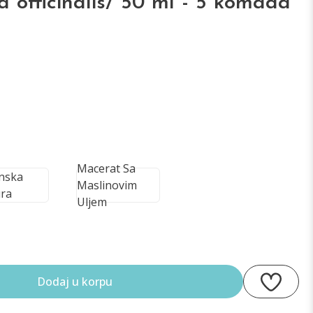
sa officinalis/ 50 ml - 5 komada
Macerat Sa
inska
Maslinovim
ra
Uljem
Dodaj u korpu