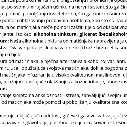
medicini za podršku mentalnom blagostanju i promicanje opušt
nat po svom umirujućem učinku na nervni sistem, što ga čini i
gu pomoći poboljšanju kvalitete sna, što ga čini korisnim z
pomoći ublažavanju probavnih problema, kao što su naduto
ura od matičnjaka može pomoći zaštiti tijelo od oksidativnog
ijante, i to kao:
alkoholna tinktura, glicerat (bezalkohol
ura:
Naša alkoholna tinktura od matičnjaka napravljena je od
a. Ova varijanta je idealna za one koji traže brzu i efikasnu
ju u tijelo.
ura od matičnjaka je nježna alternativa alkoholnoj varijanti,
mirujuća i opuštajuća svojstva matičnjaka, dok je pogodna za 
 matičnjaka infuziran je u visokokvalitetnom maslinovom ulju
u, pružajući umirujuće olakšanje za kožne iritacije, ubode i
je:
avanje simptoma anksioznosti i stresa, zahvaljujući svojim u
 od matičnjaka može pomoći u poboljšanju kvalitete sna kod
tnje, uključujući nadutost, grčeve i gasove, zahvaljujući 
ublažavanje glavobolje, posebno ako je uzrokovana stresom i