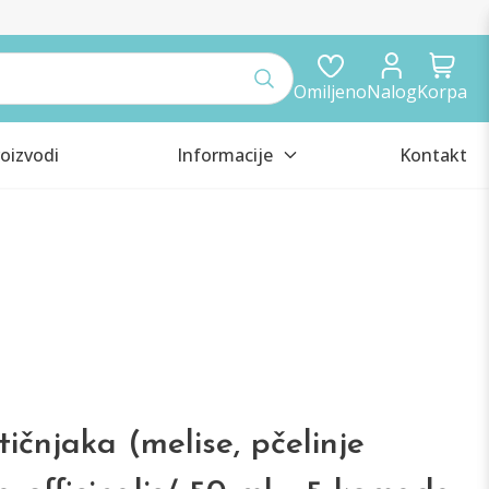
Omiljeno
Nalog
Korpa
oizvodi
Informacije
Kontakt
ičnjaka (melise, pčelinje