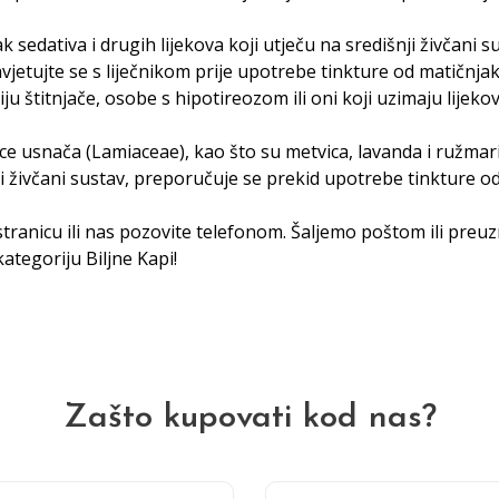
sedativa i drugih lijekova koji utječu na središnji živčani s
avjetujte se s liječnikom prije upotrebe tinkture od matičnjak
 štitnjače, osobe s hipotireozom ili oni koji uzimaju lijekove
e usnača (Lamiaceae), kao što su metvica, lavanda i ružmarin
i živčani sustav, preporučuje se prekid upotrebe tinkture o
tranicu ili nas pozovite telefonom. Šaljemo poštom ili preu
 kategoriju
Biljne Kap
i!
Zašto kupovati kod nas?