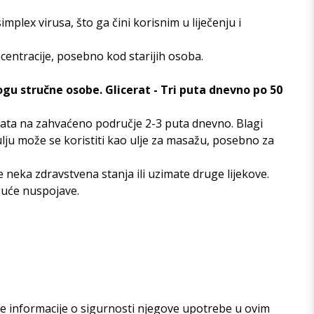
plex virusa, što ga čini korisnim u liječenju i
centracije, posebno kod starijih osoba.
ogu stručne osobe. Glicerat - Tri puta dnevno po 50
rata na zahvaćeno područje 2-3 puta dnevno. Blagi
ju može se koristiti kao ulje za masažu, posebno za
 neka zdravstvena stanja ili uzimate druge lijekove.
oguće nuspojave.
jne informacije o sigurnosti njegove upotrebe u ovim