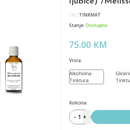
ljubice) /Melis
SKU:
TINKMAT
Stanje:
Dostupno
75.00 KM
Vrsta:
Alkoholna
Glicer
Tinktura
Tinktu
Kolicina:
-
1
+