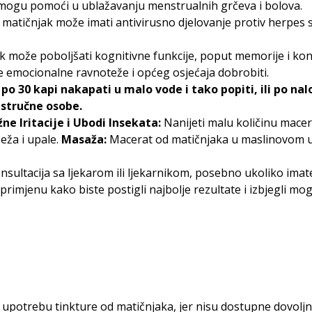
mogu pomoći u ublažavanju menstrualnih grčeva i bolova.
matičnjak može imati antivirusno djelovanje protiv herpes sim
k može poboljšati kognitivne funkcije, poput memorije i kon
e emocionalne ravnoteže i općeg osjećaja dobrobiti.
o 30 kapi nakapati u malo vode i tako popiti, ili po nal
 stručne osobe.
e Iritacije i Ubodi Insekata:
Nanijeti malu količinu mace
eža i upale.
Masaža:
Macerat od matičnjaka u maslinovom ul
sultacija sa ljekarom ili ljekarnikom, posebno ukoliko imate
 primjenu kako biste postigli najbolje rezultate i izbjegli m
ti upotrebu tinkture od matičnjaka, jer nisu dostupne dovol