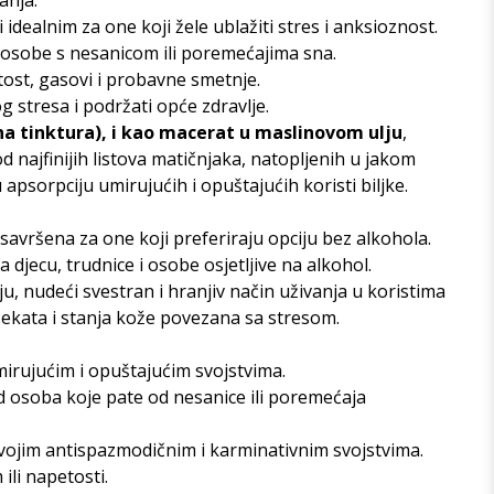
anja.
dealnim za one koji žele ublažiti stres i anksioznost.
a osobe s nesanicom ili poremećajima sna.
st, gasovi i probavne smetnje.
 stresa i podržati opće zdravlje.
na tinktura), i kao macerat u maslinovom ulju
,
 najfinijih listova matičnjaka, natopljenih u jakom
 apsorpciju umirujućih i opuštajućih koristi biljke.
 savršena za one koji preferiraju opciju bez alkohola.
djecu, trudnice i osobe osjetljive na alkohol.
, nudeći svestran i hranjiv način uživanja u koristima
nsekata i stanja kože povezana sa stresom.
mirujućim i opuštajućim svojstvima.
 osoba koje pate od nesanice ili poremećaja
svojim antispazmodičnim i karminativnim svojstvima.
li napetosti.