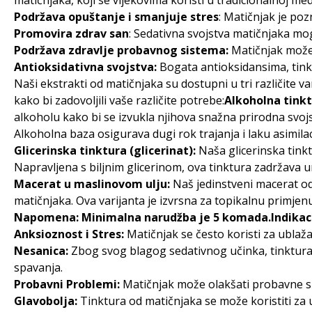
matičnjaka, koji se vijekovima koristi u tradicionalnoj 
Podržava opuštanje i smanjuje stres
: Matičnjak je poz
Promovira zdrav san
: Sedativna svojstva matičnjaka mo
Podržava zdravlje probavnog sistema:
Matičnjak može 
Antioksidativna svojstva:
Bogata antioksidansima, tinkt
Naši ekstrakti od matičnjaka su dostupni u tri različite var
kako bi zadovoljili vaše različite potrebe:
Alkoholna tinkt
alkoholu kako bi se izvukla njihova snažna prirodna svojstv
Alkoholna baza osigurava dugi rok trajanja i laku asimilaci
Glicerinska tinktura (glicerinat):
Naša glicerinska tinkt
Napravljena s biljnim glicerinom, ova tinktura zadržava u
Macerat u maslinovom ulju:
Naš jedinstveni macerat od
matičnjaka. Ova varijanta je izvrsna za topikalnu primjen
Napomena: Minimalna narudžba je 5 komada.Indikaci
Anksioznost i Stres:
Matičnjak se često koristi za ublaž
Nesanica:
Zbog svog blagog sedativnog učinka, tinktura
spavanja.
Probavni Problemi:
Matičnjak može olakšati probavne sme
Glavobolja:
Tinktura od matičnjaka se može koristiti za 