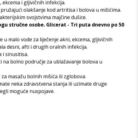
ekcema i gljivičnih infekcija.
ružajući olakšanje kod artritisa i bolova u mišićima.
kterijskim svojstvima majčine dušice.
ogu stručne osobe. Glicerat - Tri puta dnevno po 50
 u malo vode za liječenje akni, ekcema, gljivičnih
a desni, afti i drugih oralnih infekcija.
i sinusitisa.
iti na bolno područje za ublažavanje bolova u
 za masažu bolnih mišića ili zglobova.
imate neka zdravstvena stanja ili uzimate druge
zbjegli moguće nuspojave.