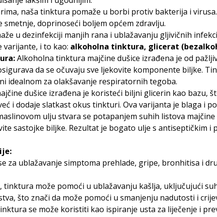
disanje lakšim i ugodnijim.
ma, naša tinktura pomaže u borbi protiv bakterija i virusa.
 smetnje, doprinoseći boljem općem zdravlju.
e u dezinfekciji manjih rana i ublažavanju gljivičnih infekci
 varijante, i to kao:
alkoholna tinktura, glicerat (bezalko
ura:
Alkoholna tinktura majčine dušice izrađena je od pažlji
osigurava da se očuvaju sve ljekovite komponente biljke. Ti
ni idealnom za olakšavanje respiratornih tegoba.
jčine dušice izrađena je koristeći biljni glicerin kao bazu, š
već i dodaje slatkast okus tinkturi. Ova varijanta je blaga i p
aslinovom ulju stvara se potapanjem suhih listova majčine 
ite sastojke biljke. Rezultat je bogato ulje s antiseptičkim 
je:
se za ublažavanje simptoma prehlade, gripe, bronhitisa i drug
inktura može pomoći u ublažavanju kašlja, uključujući suhi 
tva, što znači da može pomoći u smanjenju nadutosti i crije
nktura se može koristiti kao ispiranje usta za liječenje i prev