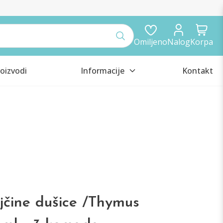
Omiljeno
Nalog
Korpa
oizvodi
Informacije
Kontakt
jčine dušice /Thymus