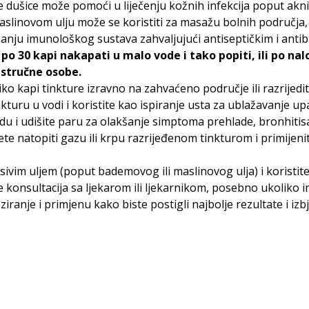
 dušice može pomoći u liječenju kožnih infekcija poput akni, 
linovom ulju može se koristiti za masažu bolnih područja, p
nju imunološkog sustava zahvaljujući antiseptičkim i antiba
o 30 kapi nakapati u malo vode i tako popiti, ili po nal
 stručne osobe.
o kapi tinkture izravno na zahvaćeno područje ili razrijedite
kturu u vodi i koristite kao ispiranje usta za ublažavanje upal
u i udišite paru za olakšanje simptoma prehlade, bronhitisa 
te natopiti gazu ili krpu razrijeđenom tinkturom i primijen
ivim uljem (poput bademovog ili maslinovog ulja) i koristite
 konsultacija sa ljekarom ili ljekarnikom, posebno ukoliko 
ziranje i primjenu kako biste postigli najbolje rezultate i i