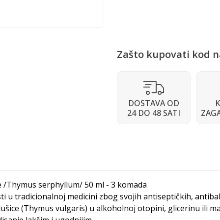
Zašto kupovati kod n
DOSTAVA OD
K
24 DO 48 SATI
ZAG
ice /Thymus serphyllum/ 50 ml - 3 komada
sti u tradicionalnoj medicini zbog svojih antiseptičkih, antib
dušice (Thymus vulgaris) u alkoholnoj otopini, glicerinu ili m