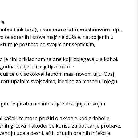
ja.
holna tinktura), i kao macerat u maslinovom ulju
,
vo odabranih listova majčine dušice, natopljenih u
nktura je poznata po svojim antiseptičkim,
to je čini prikladnom za one koji izbjegavaju alkohol.
ogodna za djecu i osjetljive osobe.
dušice u visokokvalitetnom maslinovom ulju. Ovaj
i protuupalnim svojstvima, idealno za masažu i njegu
ih respiratornih infekcija zahvaljujući svojim
kašalj, te može pružiti olakšanje kod grlobolje.
vnih grčeva. Također se koristi za poticanje probave.
enciju upala desni, afti i drugih oralnih infekcija.