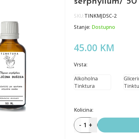
serphyllum/ 50
SKU:
TINKMJDSC-2
Stanje:
Dostupno
45.00 KM
Vrsta:
Alkoholna
Glicer
Tinktura
Tinktu
Kolicina:
-
1
+