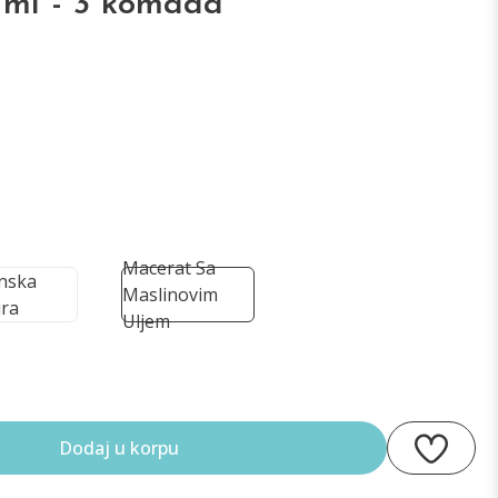
 ml - 3 komada
Macerat Sa
inska
Maslinovim
ra
Uljem
Dodaj u korpu