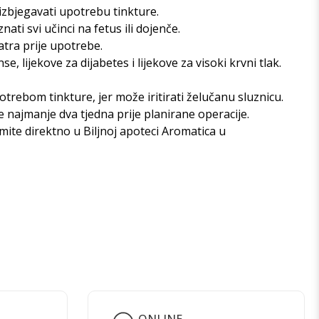
 izbjegavati upotrebu tinkture.
ati svi učinci na fetus ili dojenče.
atra prije upotrebe.
 lijekove za dijabetes i lijekove za visoki krvni tlak.
trebom tinkture, jer može iritirati želučanu sluznicu.
 najmanje dva tjedna prije planirane operacije.
zmite direktno u
Biljnoj apoteci Aromatica u