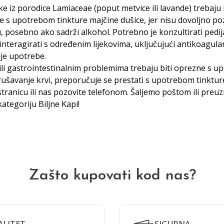
ke iz porodice Lamiaceae (poput metvice ili lavande) trebaju
ne s upotrebom tinkture majčine dušice, jer nisu dovoljno pozn
, posebno ako sadrži alkohol. Potrebno je konzultirati pedij
eragirati s određenim lijekovima, uključujući antikoagulanse,
ije upotrebe.
ili gastrointestinalnim problemima trebaju biti oprezne s upo
ušavanje krvi, preporučuje se prestati s upotrebom tinkture
tranicu ili nas pozovite telefonom. Šaljemo poštom ili preu
 kategoriju
Biljne Kap
i!
Zašto kupovati kod nas?