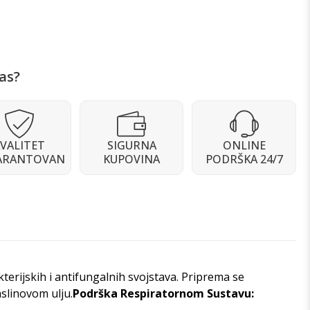
as?
VALITET
SIGURNA
ONLINE
ARANTOVAN
KUPOVINA
PODRŠKA 24/7
akterijskih i antifungalnih svojstava. Priprema se
aslinovom ulju.
Podrška Respiratornom Sustavu: