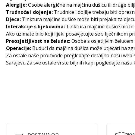
Alergije:
Osobe alergične na majčinu dušicu ili druge bilj
Trudnoća i dojenje:
Trudnice i dojilje trebaju biti oprez
Djeca:
Tinktura majčine dušice može biti prejaka za djecu
Interakcije s lijekovima:
Tinktura majčine dušice može int
Ako uzimate bilo koji lijek, posavjetujte se s liječnikom pr
Preosjetljivost na želudac:
Osobe s osjetljivim želucem 
Operacije:
Budući da majčina dušica može utjecati na zgr
Za ostale naše proizvode pregledajte detaljno našu web s
Sarajevu
.Za sve ostale vrste biljnih kapi pogledajte našu