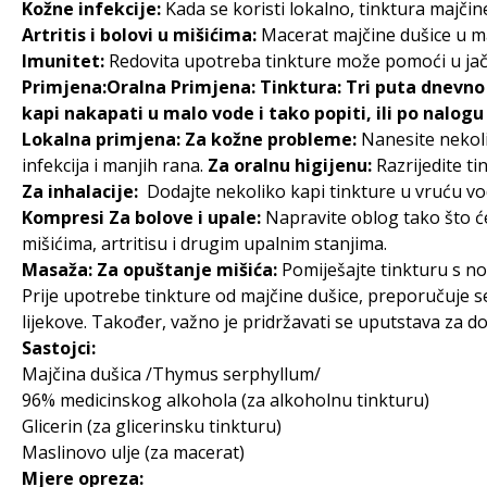
Kožne infekcije:
Kada se koristi lokalno, tinktura majčine
Artritis i bolovi u mišićima:
Macerat majčine dušice u mas
Imunitet:
Redovita upotreba tinkture može pomoći u jača
Primjena:Oralna Primjena: Tinktura: Tri puta dnevno p
kapi nakapati u malo vode i tako popiti, ili po nalogu
Lokalna primjena:
Za kožne probleme:
Nanesite nekolik
infekcija i manjih rana.
Za oralnu higijenu:
Razrijedite tin
Za inhalacije:
Dodajte nekoliko kapi tinkture u vruću vod
Kompresi Za bolove i upale:
Napravite oblog tako što će
mišićima, artritisu i drugim upalnim stanjima.
Masaža: Za opuštanje mišića:
Pomiješajte tinkturu s nos
Prije upotrebe tinkture od majčine dušice, preporučuje se
lijekove. Također, važno je pridržavati se uputstava za do
Sastojci:
Majčina dušica /Thymus serphyllum/
96% medicinskog alkohola (za alkoholnu tinkturu)
Glicerin (za glicerinsku tinkturu)
Maslinovo ulje (za macerat)
Mjere opreza: