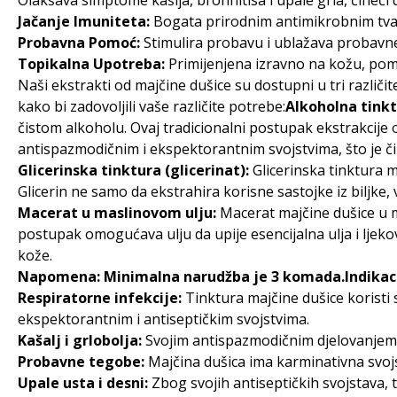
Olakšava simptome kašlja, bronhitisa i upale grla, čineći 
Jačanje Imuniteta:
Bogata prirodnim antimikrobnim tvari
Probavna Pomoć:
Stimulira probavu i ublažava probavne
Topikalna Upotreba:
Primijenjena izravno na kožu, pomaž
Naši ekstrakti od majčine dušice su dostupni u tri različite
kako bi zadovoljili vaše različite potrebe:
Alkoholna tinkt
čistom alkoholu. Ovaj tradicionalni postupak ekstrakcije 
antispazmodičnim i ekspektorantnim svojstvima, što je či
Glicerinska tinktura (glicerinat):
Glicerinska tinktura ma
Glicerin ne samo da ekstrahira korisne sastojke iz biljke, 
Macerat u maslinovom ulju:
Macerat majčine dušice u m
postupak omogućava ulju da upije esencijalna ulja i ljekov
kože.
Napomena: Minimalna narudžba je 3 komada.Indikaci
Respiratorne infekcije:
Tinktura majčine dušice koristi 
ekspektorantnim i antiseptičkim svojstvima.
Kašalj i grlobolja:
Svojim antispazmodičnim djelovanjem, t
Probavne tegobe:
Majčina dušica ima karminativna svojs
Upale usta i desni:
Zbog svojih antiseptičkih svojstava, ti