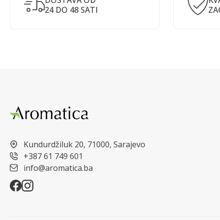
DOSTAVA OD
KV
24 DO 48 SATI
ZA
Kundurdžiluk 20, 71000, Sarajevo
+387 61 749 601
info@aromatica.ba