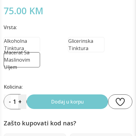
75.00 KM
Vrsta:
Alkoholna
Glicerinska
Tinktura
Tinktura
Macerat Sa
Maslinovim
Uljem
Kolicina:
-
1
+
Dodaj u korpu
Zašto kupovati kod nas?