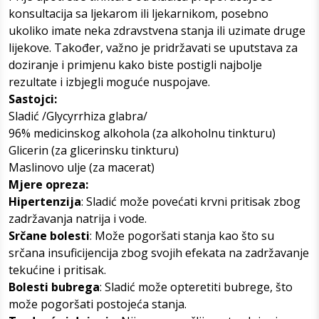
konsultacija sa ljekarom ili ljekarnikom, posebno
ukoliko imate neka zdravstvena stanja ili uzimate druge
lijekove. Također, važno je pridržavati se uputstava za
doziranje i primjenu kako biste postigli najbolje
rezultate i izbjegli moguće nuspojave.
Sastojci:
Sladić /Glycyrrhiza glabra/
96% medicinskog alkohola (za alkoholnu tinkturu)
Glicerin (za glicerinsku tinkturu)
Maslinovo ulje (za macerat)
Mjere opreza:
Hipertenzija
: Sladić može povećati krvni pritisak zbog
zadržavanja natrija i vode.
Srčane bolesti
: Može pogoršati stanja kao što su
srčana insuficijencija zbog svojih efekata na zadržavanje
tekućine i pritisak.
Bolesti bubrega
: Sladić može opteretiti bubrege, što
može pogoršati postojeća stanja.