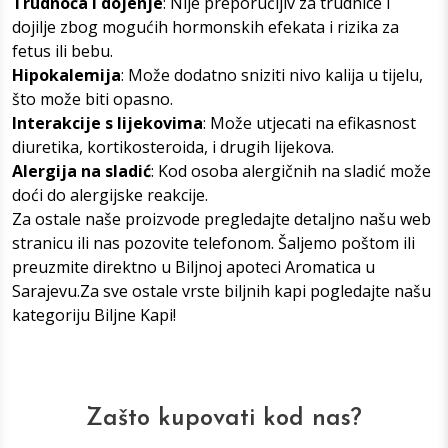
Trudnoća i dojenje
: Nije preporučljiv za trudnice i
dojilje zbog mogućih hormonskih efekata i rizika za
fetus ili bebu.
Hipokalemija
: Može dodatno sniziti nivo kalija u tijelu,
što može biti opasno.
Interakcije s lijekovima
: Može utjecati na efikasnost
diuretika, kortikosteroida, i drugih lijekova.
Alergija na sladić
: Kod osoba alergičnih na sladić može
doći do alergijske reakcije.
Za ostale naše proizvode pregledajte detaljno našu web
stranicu ili nas pozovite telefonom. Šaljemo poštom ili
preuzmite direktno u
Biljnoj apoteci Aromatica u
Sarajevu
.Za sve ostale vrste biljnih kapi pogledajte našu
kategoriju
Biljne Kap
i!
Zašto kupovati kod nas?