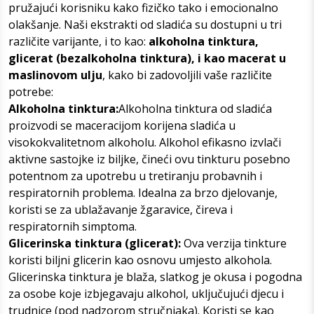
pružajući korisniku kako fizičko tako i emocionalno
olakšanje. Naši ekstrakti od sladića su dostupni u tri
različite varijante, i to kao:
alkoholna tinktura,
glicerat (bezalkoholna tinktura), i kao macerat u
maslinovom ulju
, kako bi zadovoljili vaše različite
potrebe:
Alkoholna tinktura:
Alkoholna tinktura od sladića
proizvodi se maceracijom korijena sladića u
visokokvalitetnom alkoholu. Alkohol efikasno izvlači
aktivne sastojke iz biljke, čineći ovu tinkturu posebno
potentnom za upotrebu u tretiranju probavnih i
respiratornih problema. Idealna za brzo djelovanje,
koristi se za ublažavanje žgaravice, čireva i
respiratornih simptoma.
Glicerinska tinktura (glicerat):
Ova verzija tinkture
koristi biljni glicerin kao osnovu umjesto alkohola.
Glicerinska tinktura je blaža, slatkog je okusa i pogodna
za osobe koje izbjegavaju alkohol, uključujući djecu i
trudnice (pod nadzorom stručnjaka). Koristi se kao