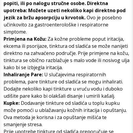
popiti, ili po nalogu stručne osobe. Direktna
upotreba: Možete uzeti nekoliko kapi direktno pod
jezik za bržu apsorpciju u krvotok.
Ovo je posebno
učinkovito za gastroenterološke i respiratorne
simptome.
Primjena na Kožu:
Za kožne probleme poput iritacija,
ekcema ili psorijaze, tinktura od sladića se može nanijeti
direktno na zahvaćeno područje. Prije primjene na kožu,
tinktura se obično razblažuje s malo vode ili nosivog ulja
kako bi se izbjegla iritacija.
Inhaliranje Pare:
U slučajevima respiratornih
problema, pare tinkture od sladića se mogu inhalirati.
Dodajte nekoliko kapi tinkture u vruću vodu i duboko
udišite pare kako bi olakšali disanje i umirili kašalj.
Kupke:
Dodavanje tinkture od sladića u toplu kupku
može pomoći u ublažavanju kožnih iritacija i opuštanju.
Ova metoda je korisna i za opuštanje mišića te
smanjenje stresa.
Prije upotrebe tinkture od sladića preporučuje se