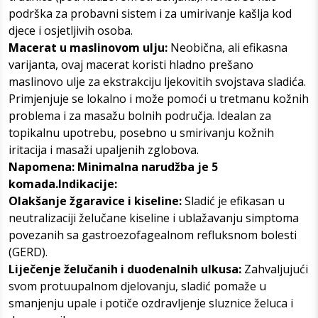
podrška za probavni sistem i za umirivanje kašlja kod
djece i osjetljivih osoba.
Macerat u maslinovom ulju:
Neobična, ali efikasna
varijanta, ovaj macerat koristi hladno prešano
maslinovo ulje za ekstrakciju ljekovitih svojstava sladića.
Primjenjuje se lokalno i može pomoći u tretmanu kožnih
problema i za masažu bolnih područja. Idealan za
topikalnu upotrebu, posebno u smirivanju kožnih
iritacija i masaži upaljenih zglobova.
Napomena: Minimalna narudžba je 5
komada.Indikacije:
Olakšanje žgaravice i kiseline:
Sladić je efikasan u
neutralizaciji želučane kiseline i ublažavanju simptoma
povezanih sa gastroezofagealnom refluksnom bolesti
(GERD).
Liječenje želučanih i duodenalnih ulkusa:
Zahvaljujući
svom protuupalnom djelovanju, sladić pomaže u
smanjenju upale i potiče ozdravljenje sluznice želuca i