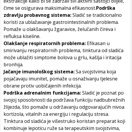
ekstrakcije kako bi se zadržali svi aktivni sastojci biljke,
čime se osigurava maksimalna efikasnost.
Podrška
zdravlju probavnog sistema:
Sladić se tradicionalno
koristi za ublažavanje gastrointestinalnih problema.
Pomaže u olakšavanju žgaravice, želučanih čireva i
refluksa kiseline.
Olakšanje respiratornih problema:
Efikasan u
smirivanju respiratornih problema, tinktura od sladića
može ublažiti simptome bolova u grlu, kašlja i iritacija
bronhija.
Jačanje imunološkog sistema:
Sa svojstvima koja
pojačavaju imunitet, pomaže u osnaživanju tjelesne
obrane protiv uobičajenih infekcija.
Podrška adrenalnim funkcijama:
Sladić je poznat po
svojoj sposobnosti da podržava funkciju nadbubrežnih
žlijezda, što pomaže u održavanju odgovarajućih nivoa
kortizola, vitalnih za energiju i regulaciju stresa.
Tinktura od sladića je višestruko koristan preparat koji
kombinuje lepoticu ruže sa terapeutskim svojstvima,