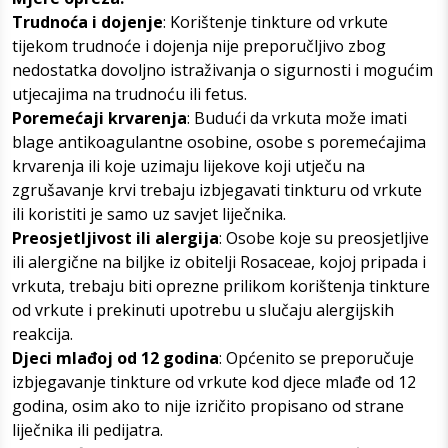
Trudnoća i dojenje
: Korištenje tinkture od vrkute
tijekom trudnoće i dojenja nije preporučljivo zbog
nedostatka dovoljno istraživanja o sigurnosti i mogućim
utjecajima na trudnoću ili fetus.
Poremećaji krvarenja
: Budući da vrkuta može imati
blage antikoagulantne osobine, osobe s poremećajima
krvarenja ili koje uzimaju lijekove koji utječu na
zgrušavanje krvi trebaju izbjegavati tinkturu od vrkute
ili koristiti je samo uz savjet liječnika.
Preosjetljivost ili alergija
: Osobe koje su preosjetljive
ili alergične na biljke iz obitelji Rosaceae, kojoj pripada i
vrkuta, trebaju biti oprezne prilikom korištenja tinkture
od vrkute i prekinuti upotrebu u slučaju alergijskih
reakcija.
Djeci mlađoj od 12 godina
: Općenito se preporučuje
izbjegavanje tinkture od vrkute kod djece mlađe od 12
godina, osim ako to nije izričito propisano od strane
liječnika ili pedijatra.