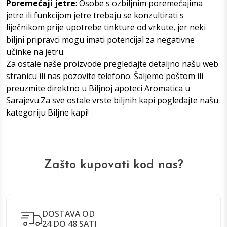
Poremećaji jetre
: Osobe s ozbiljnim poremećajima
jetre ili funkcijom jetre trebaju se konzultirati s
liječnikom prije upotrebe tinkture od vrkute, jer neki
biljni pripravci mogu imati potencijal za negativne
učinke na jetru.
Za ostale naše proizvode pregledajte detaljno našu web
stranicu ili nas pozovite telefono. Šaljemo poštom ili
preuzmite direktno u
Biljnoj apoteci Aromatica u
Sarajevu
.Za sve ostale vrste biljnih kapi pogledajte našu
kategoriju
Biljne kap
i!
Zašto kupovati kod nas?
DOSTAVA OD
24 DO 48 SATI