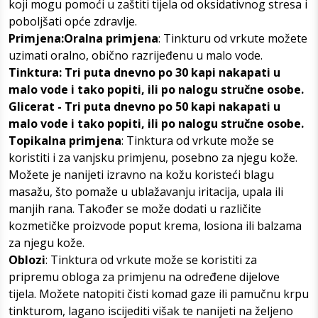
koji mogu pomoći u zaštiti tijela od oksidativnog stresa i
poboljšati opće zdravlje.
Primjena:Oralna primjena
: Tinkturu od vrkute možete
uzimati oralno, obično razrijeđenu u malo vode.
Tinktura: Tri puta dnevno po 30 kapi nakapati u
malo vode i tako popiti, ili po nalogu stručne osobe.
Glicerat - Tri puta dnevno po 50 kapi nakapati u
malo vode i tako popiti, ili po nalogu stručne osobe.
Topikalna primjena
: Tinktura od vrkute može se
koristiti i za vanjsku primjenu, posebno za njegu kože.
Možete je nanijeti izravno na kožu koristeći blagu
masažu, što pomaže u ublažavanju iritacija, upala ili
manjih rana. Također se može dodati u različite
kozmetičke proizvode poput krema, losiona ili balzama
za njegu kože.
Oblozi
: Tinktura od vrkute može se koristiti za
pripremu obloga za primjenu na određene dijelove
tijela. Možete natopiti čisti komad gaze ili pamučnu krpu
tinkturom, lagano iscijediti višak te nanijeti na željeno