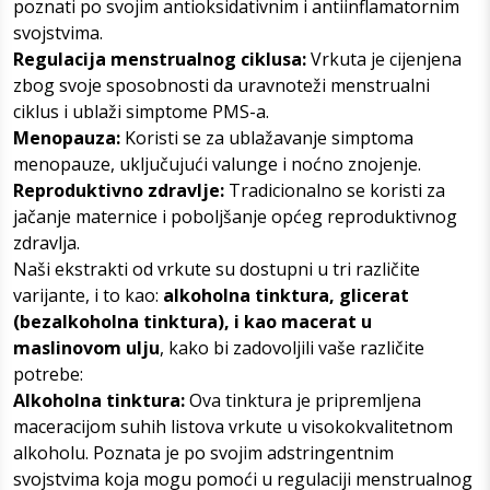
poznati po svojim antioksidativnim i antiinflamatornim
svojstvima.
Regulacija menstrualnog ciklusa:
Vrkuta je cijenjena
zbog svoje sposobnosti da uravnoteži menstrualni
ciklus i ublaži simptome PMS-a.
Menopauza:
Koristi se za ublažavanje simptoma
menopauze, uključujući valunge i noćno znojenje.
Reproduktivno zdravlje:
Tradicionalno se koristi za
jačanje maternice i poboljšanje općeg reproduktivnog
zdravlja.
Naši ekstrakti od vrkute su dostupni u tri različite
varijante, i to kao:
alkoholna tinktura, glicerat
(bezalkoholna tinktura), i kao macerat u
maslinovom ulju
, kako bi zadovoljili vaše različite
potrebe:
Alkoholna tinktura:
Ova tinktura je pripremljena
maceracijom suhih listova vrkute u visokokvalitetnom
alkoholu. Poznata je po svojim adstringentnim
svojstvima koja mogu pomoći u regulaciji menstrualnog