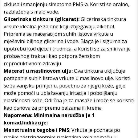
ciklusa i smanjenju simptoma PMS-a. Koristi se oralno,
razblažena s malo vode.
Glicerinska tinktura (glicerat):
Glicerinska tinktura
vrkute idealna je za one koji izbjegavaju alkohol.
Priprema se maceracijom suhih listova vrkute u
mješavini biljnog glicerina i vode. Blaga je i sigurna za
upotrebu kod djece i trudnica, a koristi se za smirivanje
probavnog trakta i kao potpora ženskom
reproduktivnom zdravlju.
Macerat u maslinovom ulju:
Ova tinktura uključuje
potapanje suhih listova vrkute u maslinovo ulje. Koristi
se za vanjsku primjenu, posebno za njegu kože, gdje
može pomoći u ublažavanju iritacija i poboljšanju
elastičnosti kože. Odlična je za masaže i može se koristiti
kao osnova za pripremu balzama ili krema.
Napomena: Minimalna narudžba je 1
komad.Indikacije:
Menstrualne tegobe i PMS
: Vrkuta je poznata po
svojim adstringentnim svojstvima koja pomažu u