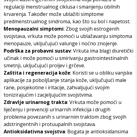
regulaciji menstrualnog ciklusa i smanjenju obilnih
krvarenja. Također može ublažiti simptome
predmenstrualnog sindroma, kao što su bol i napetost.
Menopauzalni simptomi
: Zbog svojih estrogenih
svojstava, vrkuta može pomoći u ublažavanju simptoma
menopauze, uključujući valunge i noćno znojenje.
Podrška za probavni sustav
: Vrkuta ima blagi diuretički
učinak i može pomoći u smirivanju gastrointestinalnih
smetnji, uključujući proljev i grčeve.
Zaštita i regeneracija kože
: Koristi se u obliku vanjske
aplikacije za poboljšanje stanja kože, uključujući male
rane, posjekotine i iritacije, zahvaljujući svojim
tonizirajućim i zacjeljujućim svojstvima.
Zdravlje urinarnog trakta
: Vrkuta može pomoći u
liječenju i prevenciji urinarnih infekcija i drugih
problema povezanih s urinarnim traktom zbog svojih
adstringentnih i protuupalnih svojstava.
Antioksidativna svojstva
: Bogata je antioksidansima