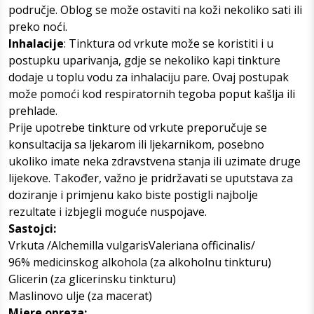
područje. Oblog se može ostaviti na koži nekoliko sati ili
preko noći.
Inhalacije
: Tinktura od vrkute može se koristiti i u
postupku uparivanja, gdje se nekoliko kapi tinkture
dodaje u toplu vodu za inhalaciju pare. Ovaj postupak
može pomoći kod respiratornih tegoba poput kašlja ili
prehlade.
Prije upotrebe tinkture od vrkute preporučuje se
konsultacija sa ljekarom ili ljekarnikom, posebno
ukoliko imate neka zdravstvena stanja ili uzimate druge
lijekove. Također, važno je pridržavati se uputstava za
doziranje i primjenu kako biste postigli najbolje
rezultate i izbjegli moguće nuspojave.
Sastojci:
Vrkuta /Alchemilla vulgarisValeriana officinalis/
96% medicinskog alkohola (za alkoholnu tinkturu)
Glicerin (za glicerinsku tinkturu)
Maslinovo ulje (za macerat)
Mjere opreza: