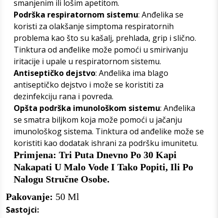
smanjenim ili lošim apetitom.
Podrška respiratornom sistemu
: Anđelika se
koristi za olakšanje simptoma respiratornih
problema kao što su kašalj, prehlada, grip i slično.
Tinktura od anđelike može pomoći u smirivanju
iritacije i upale u respiratornom sistemu.
Antiseptičko dejstvo
: Anđelika ima blago
antiseptičko dejstvo i može se koristiti za
dezinfekciju rana i povreda.
Opšta podrška imunološkom sistemu
: Anđelika
se smatra biljkom koja može pomoći u jačanju
imunološkog sistema. Tinktura od anđelike može se
koristiti kao dodatak ishrani za podršku imunitetu.
Primjena: Tri Puta Dnevno Po 30 Kapi
Nakapati U Malo Vode I Tako Popiti, Ili Po
Nalogu Stručne Osobe.
Pakovanje:
50 Ml
Sastojci: