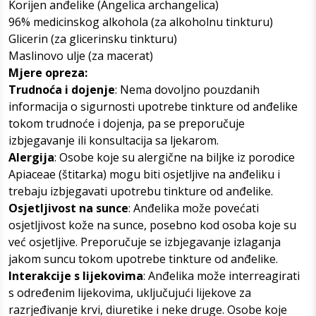
Korijen anđelike (Angelica archangelica)
96% medicinskog alkohola (za alkoholnu tinkturu)
Glicerin (za glicerinsku tinkturu)
Maslinovo ulje (za macerat)
Mjere opreza:
Trudnoća i dojenje
: Nema dovoljno pouzdanih
informacija o sigurnosti upotrebe tinkture od anđelike
tokom trudnoće i dojenja, pa se preporučuje
izbjegavanje ili konsultacija sa ljekarom.
Alergija
: Osobe koje su alergične na biljke iz porodice
Apiaceae (štitarka) mogu biti osjetljive na anđeliku i
trebaju izbjegavati upotrebu tinkture od anđelike.
Osjetljivost na sunce
: Anđelika može povećati
osjetljivost kože na sunce, posebno kod osoba koje su
već osjetljive. Preporučuje se izbjegavanje izlaganja
jakom suncu tokom upotrebe tinkture od anđelike.
Interakcije s lijekovima
: Anđelika može interreagirati
s određenim lijekovima, uključujući lijekove za
razrjeđivanje krvi, diuretike i neke druge. Osobe koje