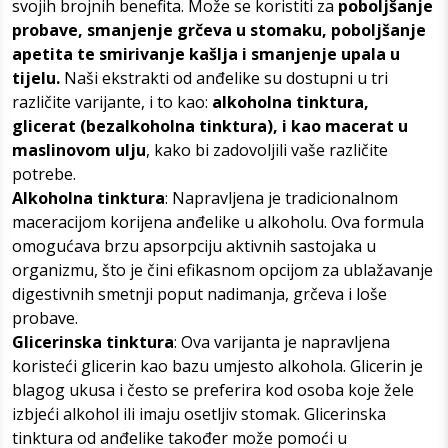
svojih brojnih benefita. Može se koristiti za
poboljšanje
probave, smanjenje grčeva u stomaku, poboljšanje
apetita te smirivanje kašlja i smanjenje upala u
tijelu.
Naši ekstrakti od anđelike su dostupni u tri
različite varijante, i to kao:
alkoholna tinktura,
glicerat (bezalkoholna tinktura), i kao macerat u
maslinovom ulju
, kako bi zadovoljili vaše različite
potrebe.
Alkoholna tinktura
: Napravljena je tradicionalnom
maceracijom korijena anđelike u alkoholu. Ova formula
omogućava brzu apsorpciju aktivnih sastojaka u
organizmu, što je čini efikasnom opcijom za ublažavanje
digestivnih smetnji poput nadimanja, grčeva i loše
probave.
Glicerinska tinktura
: Ova varijanta je napravljena
koristeći glicerin kao bazu umjesto alkohola. Glicerin je
blagog ukusa i često se preferira kod osoba koje žele
izbjeći alkohol ili imaju osetljiv stomak. Glicerinska
tinktura od anđelike također može pomoći u