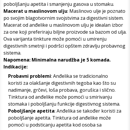
poboljšanju apetita i smanjenju gasova u stomaku.
Macerat u maslinovom ulju
: Maslinovo ulje je poznato
po svojim blagotvornim svojstvima za digestivni sistem.
Macerat od anđelike u maslinovom ulju je idealan izbor
za one koji preferiraju biljne proizvode sa bazom od ulja.
Ova varijanta tinkture može pomoći u umirenju
digestivnih smetnji i podršci opštem zdravlju probavnog
sistema.
Napomena: Minimalna narudžba je 5 komada.
Indikacije:
Probavni problemi
: Anđelika se tradicionalno
koristi za olakšanje digestivnih tegoba kao što su
nadimanje, grčevi, loša probava, gorušica i slično.
Tinktura od anđelike može pomoći u smirivanju
stomaka i poboljšanju funkcije digestivnog sistema.
Poboljšanje apetita
: Anđelika se također koristi za
poboljšanje apetita. Tinktura od anđelike može
pomoći u podsticanju apetita kod osoba sa