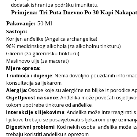
dodatak ishrani za podršku imunitetu.
Primjena: Tri Puta Dnevno Po 30 Kapi Nakapati
Pakovanje:
50 Ml
Sastojci:
Korijen anđelike (Angelica archangelica)
96% medicinskog alkohola (za alkoholnu tinkturu)
Glicerin (za glicerinsku tinkturu)
Maslinovo ulje (za macerat)
Mjere opreza:
Trudnoća i dojenje
: Nema dovoljno pouzdanih informacij
konsultacija sa ljekarom.
Alergija
: Osobe koje su alergične na biljke iz porodice Ap
Osjetljivost na sunce
: Anđelika može povećati osjetljiv
tokom upotrebe tinkture od anđelike.
Interakcije s lijekovima
: Anđelika može interreagirati s
lijekove trebaju se posavjetovati s ljekarom prije uzimanj
Digestivni problemi
: Kod nekih osoba, anđelika može iz
trebaju koristiti anđeliku s oprezom.