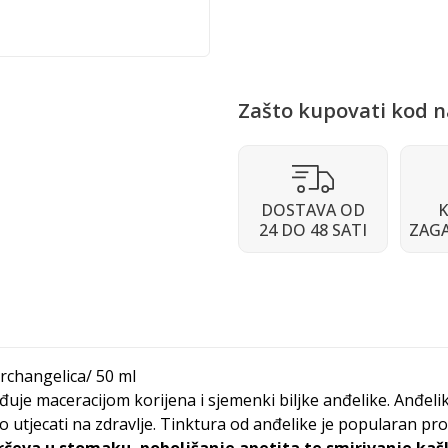
Zašto kupovati kod n
DOSTAVA OD
K
24 DO 48 SATI
ZAG
archangelica/ 50 ml
ađuje maceracijom korijena i sjemenki biljke anđelike. Anđeli
o utjecati na zdravlje. Tinktura od anđelike je popularan proi