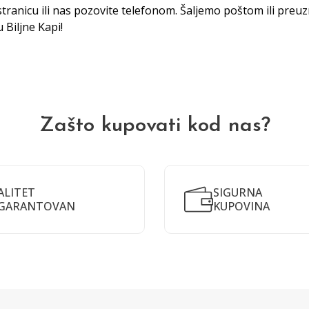
tranicu ili nas pozovite telefonom. Šaljemo poštom ili preu
ju
Biljne Kap
i!
Zašto kupovati kod nas?
ALITET
SIGURNA
GARANTOVAN
KUPOVINA