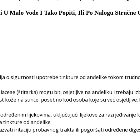
 U Malo Vode I Tako Popiti, Ili Po Nalogu Stručne 
a o sigurnosti upotrebe tinkture od anđelike tokom trudnoće
iaceae (štitarka) mogu biti osjetljive na anđeliku i trebaju 
ost kože na sunce, posebno kod osoba koje su već osjetljive
 određenim lijekovima, uključujući lijekove za razrjeđivanje 
a tinkture od anđelike.
azvati iritaciju probavnog trakta ili pogoršati određene di