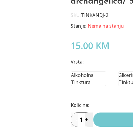
archangelica/ 
SKU:
TINKANDJ-2
Stanje:
Nema na stanju
15.00 KM
Vrsta:
Alkoholna
Glicer
Tinktura
Tinktu
Kolicina:
-
1
+