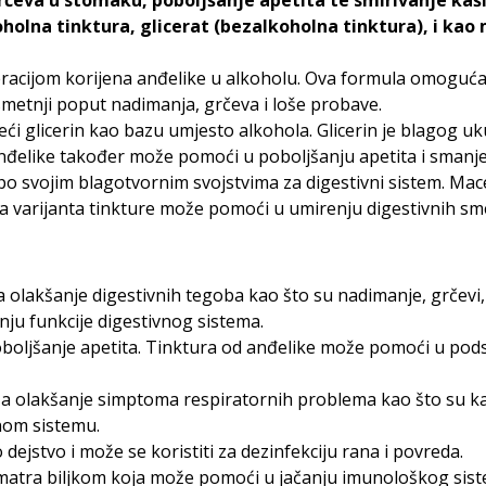
eva u stomaku, poboljšanje apetita te smirivanje kašlj
oholna tinktura, glicerat (bezalkoholna tinktura), i ka
eracijom korijena anđelike u alkoholu. Ova formula omoguća
smetnji poput nadimanja, grčeva i loše probave.
teći glicerin kao bazu umjesto alkohola. Glicerin je blagog uk
od anđelike također može pomoći u poboljšanju apetita i sman
 po svojim blagotvornim svojstvima za digestivni sistem. Mac
Ova varijanta tinkture može pomoći u umirenju digestivnih sm
za olakšanje digestivnih tegoba kao što su nadimanje, grčevi,
ju funkcije digestivnog sistema.
poboljšanje apetita. Tinktura od anđelike može pomoći u pods
 za olakšanje simptoma respiratornih problema kao što su kaš
rnom sistemu.
 dejstvo i može se koristiti za dezinfekciju rana i povreda.
smatra biljkom koja može pomoći u jačanju imunološkog siste