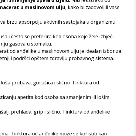
a i smanjenje upala u tijelu.
Naši ekstrakti od
o macerat u maslinovom ulju
, kako bi zadovoljili vaše
va brzu apsorpciju aktivnih sastojaka u organizmu,
usa i često se preferira kod osoba koje žele izbjeći
jenju gasova u stomaku.
erat od anđelike u maslinovom ulju je idealan izbor za
etnji i podršci opštem zdravlju probavnog sistema.
 loša probava, gorušica i slično. Tinktura od
ticanju apetita kod osoba sa smanjenim ili lošim
alj, prehlada, grip i slično. Tinktura od anđelike
ma. Tinktura od anđelike može se koristiti kao