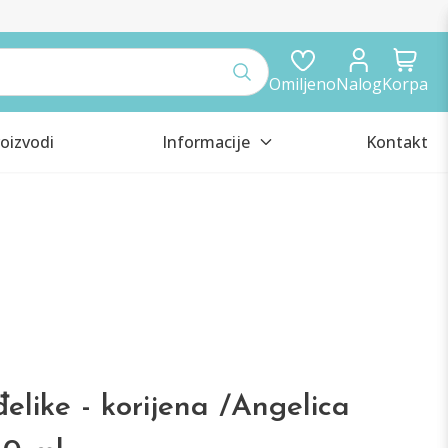
Omiljeno
Nalog
Korpa
oizvodi
Informacije
Kontakt
elike - korijena /Angelica