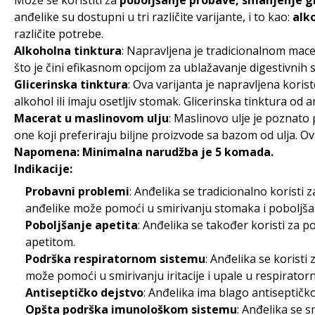
Može se koristiti za
poboljšanje probave, smanjenje grč
anđelike su dostupni u tri različite varijante, i to kao:
alk
različite potrebe.
Alkoholna tinktura
: Napravljena je tradicionalnom mac
što je čini efikasnom opcijom za ublažavanje digestivnih 
Glicerinska tinktura
: Ova varijanta je napravljena koris
alkohol ili imaju osetljiv stomak. Glicerinska tinktura 
Macerat u maslinovom ulju
: Maslinovo ulje je poznato
one koji preferiraju biljne proizvode sa bazom od ulja. 
Napomena: Minimalna narudžba je 5 komada.
Indikacije:
Probavni problemi
: Anđelika se tradicionalno koristi 
anđelike može pomoći u smirivanju stomaka i poboljšan
Poboljšanje apetita
: Anđelika se također koristi za 
apetitom.
Podrška respiratornom sistemu
: Anđelika se koristi
može pomoći u smirivanju iritacije i upale u respirato
Antiseptičko dejstvo
: Anđelika ima blago antiseptičko
Opšta podrška imunološkom sistemu
: Anđelika se 