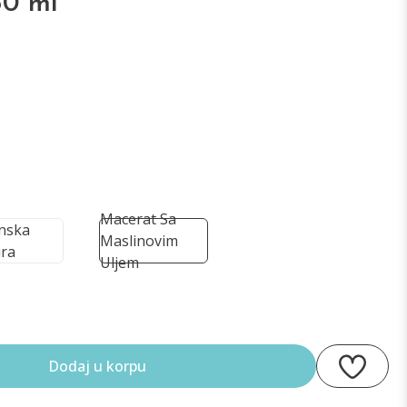
50 ml
Macerat Sa
inska
Maslinovim
ra
Uljem
Dodaj u korpu